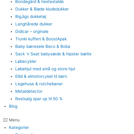
Bondegård & hestestalde
Dukker & Bløde kludedukker
BigJigs dukketøj
Langhårede dukker
Didicar – orginale
Trunki kuffert & BoostApak
Baby bæresele Beco & Boba
Sack´n Seat babysæde & hipster bælte
Løbecykler
Løbehjul med små og store hjul
Elbil & elmotorcykel til børn
Legehuse & rutchebaner
Metaldetector
Restsalg spar op til 50 %
Blog
Menu
Kategorier