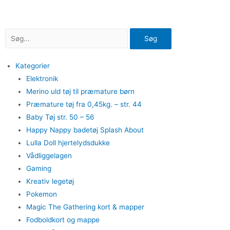
Gå
til
indholdet
Søg
Kategorier
Elektronik
Merino uld tøj til præmature børn
Præmature tøj fra 0,45kg. – str. 44
Baby Tøj str. 50 – 56
Happy Nappy badetøj Splash About
Lulla Doll hjertelydsdukke
Vådliggelagen
Gaming
Kreativ legetøj
Pokemon
Magic The Gathering kort & mapper
Fodboldkort og mappe