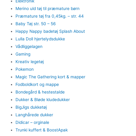
Elektronik
Merino uld tøj til præmature børn
Præmature tøj fra 0,45kg. – str. 44
Baby Tøj str. 50 – 56
Happy Nappy badetøj Splash About
Lulla Doll hjertelydsdukke
Vådliggelagen
Gaming
Kreativ legetøj
Pokemon
Magic The Gathering kort & mapper
Fodboldkort og mappe
Bondegård & hestestalde
Dukker & Bløde kludedukker
BigJigs dukketøj
Langhårede dukker
Didicar – orginale
Trunki kuffert & BoostApak