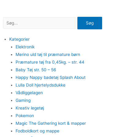
Gå
til
indholdet
Søg
Kategorier
Elektronik
Merino uld tøj til præmature børn
Præmature tøj fra 0,45kg. – str. 44
Baby Tøj str. 50 – 56
Happy Nappy badetøj Splash About
Lulla Doll hjertelydsdukke
Vådliggelagen
Gaming
Kreativ legetøj
Pokemon
Magic The Gathering kort & mapper
Fodboldkort og mappe