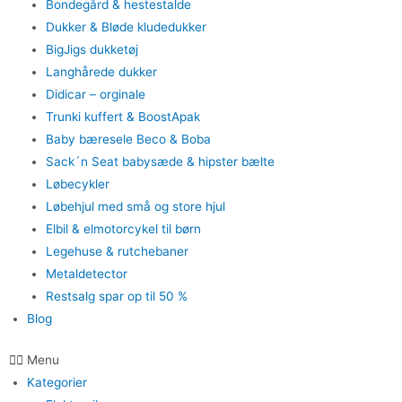
Bondegård & hestestalde
Dukker & Bløde kludedukker
BigJigs dukketøj
Langhårede dukker
Didicar – orginale
Trunki kuffert & BoostApak
Baby bæresele Beco & Boba
Sack´n Seat babysæde & hipster bælte
Løbecykler
Løbehjul med små og store hjul
Elbil & elmotorcykel til børn
Legehuse & rutchebaner
Metaldetector
Restsalg spar op til 50 %
Blog
Menu
Kategorier