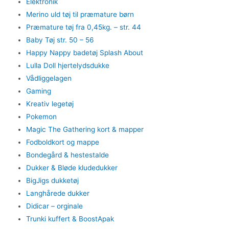
Elektronik
Merino uld tøj til præmature børn
Præmature tøj fra 0,45kg. – str. 44
Baby Tøj str. 50 – 56
Happy Nappy badetøj Splash About
Lulla Doll hjertelydsdukke
Vådliggelagen
Gaming
Kreativ legetøj
Pokemon
Magic The Gathering kort & mapper
Fodboldkort og mappe
Bondegård & hestestalde
Dukker & Bløde kludedukker
BigJigs dukketøj
Langhårede dukker
Didicar – orginale
Trunki kuffert & BoostApak