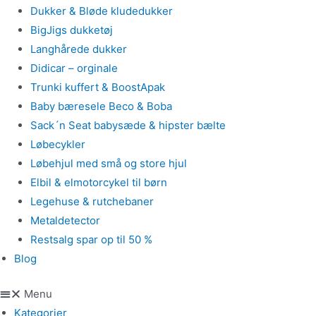
Dukker & Bløde kludedukker
BigJigs dukketøj
Langhårede dukker
Didicar – orginale
Trunki kuffert & BoostApak
Baby bæresele Beco & Boba
Sack´n Seat babysæde & hipster bælte
Løbecykler
Løbehjul med små og store hjul
Elbil & elmotorcykel til børn
Legehuse & rutchebaner
Metaldetector
Restsalg spar op til 50 %
Blog
Menu
Kategorier