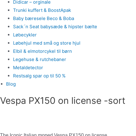
Didicar – orginale
Trunki kuffert & BoostApak
Baby bæresele Beco & Boba
Sack´n Seat babysæde & hipster bælte
Løbecykler
Løbehjul med små og store hjul
Elbil & elmotorcykel til børn
Legehuse & rutchebaner
Metaldetector
Restsalg spar op til 50 %
Blog
Vespa PX150 on license -sort
The Iconic Italian moped Vespa PX150 on license.