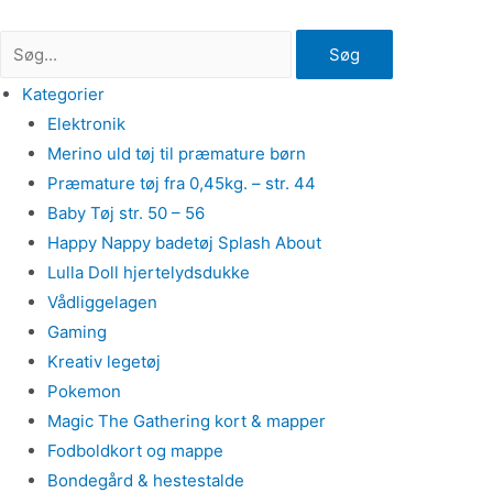
Gå
til
Søg
indholdet
Kategorier
Elektronik
Merino uld tøj til præmature børn
Præmature tøj fra 0,45kg. – str. 44
Baby Tøj str. 50 – 56
Happy Nappy badetøj Splash About
Lulla Doll hjertelydsdukke
Vådliggelagen
Gaming
Kreativ legetøj
Pokemon
Magic The Gathering kort & mapper
Fodboldkort og mappe
Bondegård & hestestalde