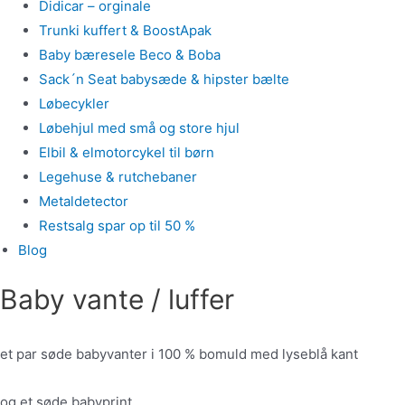
Didicar – orginale
Trunki kuffert & BoostApak
Baby bæresele Beco & Boba
Sack´n Seat babysæde & hipster bælte
Løbecykler
Løbehjul med små og store hjul
Elbil & elmotorcykel til børn
Legehuse & rutchebaner
Metaldetector
Restsalg spar op til 50 %
Blog
Baby vante / luffer
et par søde babyvanter i 100 % bomuld med lyseblå kant
og et søde babyprint.