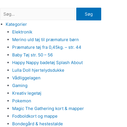
Gå
til
Søg
indholdet
Kategorier
Elektronik
Merino uld tøj til præmature børn
Præmature tøj fra 0,45kg. – str. 44
Baby Tøj str. 50 – 56
Happy Nappy badetøj Splash About
Lulla Doll hjertelydsdukke
Vådliggelagen
Gaming
Kreativ legetøj
Pokemon
Magic The Gathering kort & mapper
Fodboldkort og mappe
Bondegård & hestestalde