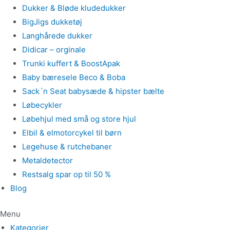
Dukker & Bløde kludedukker
BigJigs dukketøj
Langhårede dukker
Didicar – orginale
Trunki kuffert & BoostApak
Baby bæresele Beco & Boba
Sack´n Seat babysæde & hipster bælte
Løbecykler
Løbehjul med små og store hjul
Elbil & elmotorcykel til børn
Legehuse & rutchebaner
Metaldetector
Restsalg spar op til 50 %
Blog
Menu
Kategorier