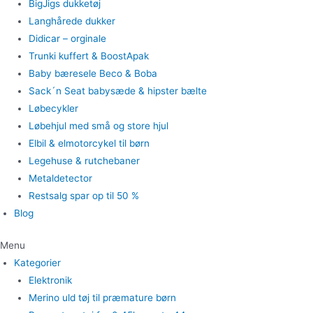
BigJigs dukketøj
Langhårede dukker
Didicar – orginale
Trunki kuffert & BoostApak
Baby bæresele Beco & Boba
Sack´n Seat babysæde & hipster bælte
Løbecykler
Løbehjul med små og store hjul
Elbil & elmotorcykel til børn
Legehuse & rutchebaner
Metaldetector
Restsalg spar op til 50 %
Blog
Menu
Kategorier
Elektronik
Merino uld tøj til præmature børn