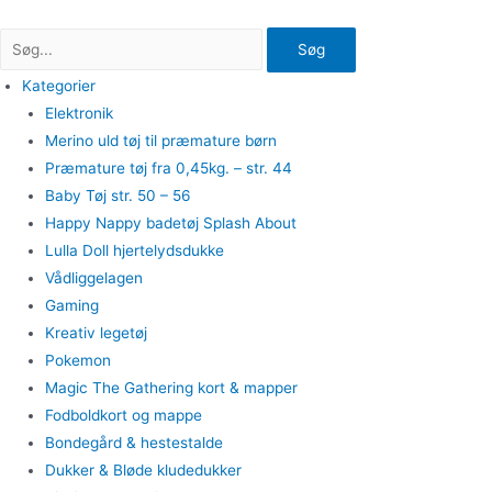
Gå
til
Søg
indholdet
Kategorier
Elektronik
Merino uld tøj til præmature børn
Præmature tøj fra 0,45kg. – str. 44
Baby Tøj str. 50 – 56
Happy Nappy badetøj Splash About
Lulla Doll hjertelydsdukke
Vådliggelagen
Gaming
Kreativ legetøj
Pokemon
Magic The Gathering kort & mapper
Fodboldkort og mappe
Bondegård & hestestalde
Dukker & Bløde kludedukker