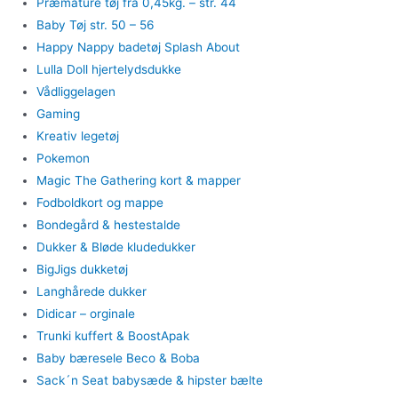
Præmature tøj fra 0,45kg. – str. 44
Baby Tøj str. 50 – 56
Happy Nappy badetøj Splash About
Lulla Doll hjertelydsdukke
Vådliggelagen
Gaming
Kreativ legetøj
Pokemon
Magic The Gathering kort & mapper
Fodboldkort og mappe
Bondegård & hestestalde
Dukker & Bløde kludedukker
BigJigs dukketøj
Langhårede dukker
Didicar – orginale
Trunki kuffert & BoostApak
Baby bæresele Beco & Boba
Sack´n Seat babysæde & hipster bælte