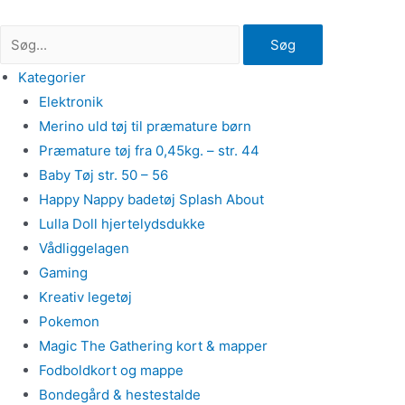
Gå
til
Søg
indholdet
Kategorier
Elektronik
Merino uld tøj til præmature børn
Præmature tøj fra 0,45kg. – str. 44
Baby Tøj str. 50 – 56
Happy Nappy badetøj Splash About
Lulla Doll hjertelydsdukke
Vådliggelagen
Gaming
Kreativ legetøj
Pokemon
Magic The Gathering kort & mapper
Fodboldkort og mappe
Bondegård & hestestalde