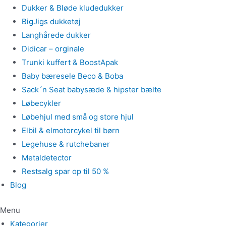
Dukker & Bløde kludedukker
BigJigs dukketøj
Langhårede dukker
Didicar – orginale
Trunki kuffert & BoostApak
Baby bæresele Beco & Boba
Sack´n Seat babysæde & hipster bælte
Løbecykler
Løbehjul med små og store hjul
Elbil & elmotorcykel til børn
Legehuse & rutchebaner
Metaldetector
Restsalg spar op til 50 %
Blog
Menu
Kategorier