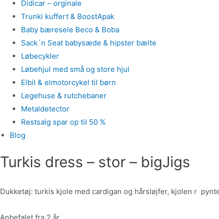
Didicar – orginale
Trunki kuffert & BoostApak
Baby bæresele Beco & Boba
Sack´n Seat babysæde & hipster bælte
Løbecykler
Løbehjul med små og store hjul
Elbil & elmotorcykel til børn
Legehuse & rutchebaner
Metaldetector
Restsalg spar op til 50 %
Blog
Turkis dress – stor – bigJigs
Dukketøj: turkis kjole med cardigan og hårsløjfer, kjolen r pyn
Anbefalet fra 2 år.