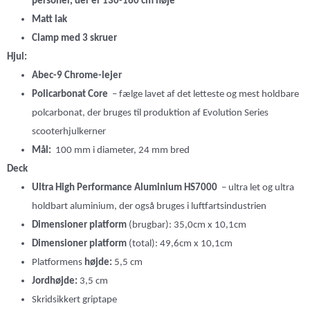
personer, der er 130-160 cm høje
Matt lak
Clamp med 3 skruer
Hjul:
Abec-9 Chrome-lejer
Policarbonat Core
– fælge lavet af det letteste og mest holdbare
polcarbonat, der bruges til produktion af Evolution Series
scooterhjulkerner
Mål:
100 mm i diameter, 24 mm bred
Deck
Ultra High Performance Aluminium HS7000
– ultra let og ultra
holdbart aluminium, der også bruges i luftfartsindustrien
Dimensioner platform
(brugbar): 35,0cm x 10,1cm
Dimensioner platform
(total): 49,6cm x 10,1cm
Platformens
højde:
5,5 cm
Jordhøjde:
3,5 cm
Skridsikkert griptape