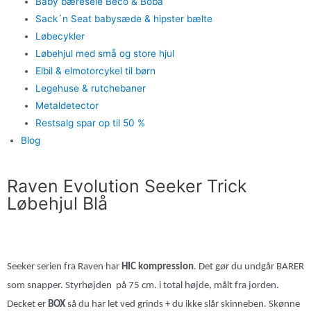
Baby bæresele Beco & Boba
Sack´n Seat babysæde & hipster bælte
Løbecykler
Løbehjul med små og store hjul
Elbil & elmotorcykel til børn
Legehuse & rutchebaner
Metaldetector
Restsalg spar op til 50 %
Blog
Raven Evolution Seeker Trick
Løbehjul Blå
Seeker serien fra Raven har
HIC kompression
. Det gør du undgår BARER
som snapper. Styrhøjden
på 75 cm. i total højde, målt fra jorden.
Decket er
BOX
så du har let ved grinds + du ikke slår skinneben. Skønne