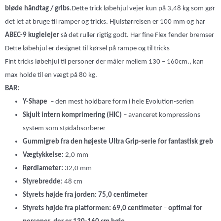
bløde håndtag / gribs
.Dette trick løbehjul vejer kun på 3,48 kg som gør
det let at bruge til ramper og tricks. Hjulstørrelsen er 100 mm og har
ABEC-9 kuglelejer
så det ruller rigtig godt. Har fine Flex fender bremser
Dette løbehjul er designet til kørsel på rampe og til tricks
Fint tricks løbehjul til personer der måler mellem 130 – 160cm., kan
max holde til en vægt på 80 kg.
BAR:
Y-Shape
– den mest holdbare form i hele Evolution-serien
Skjult intern komprimering (HIC)
– avanceret kompressions
system som stødabsorberer
Gummigreb fra den højeste Ultra Grip-serie for fantastisk greb
Vægtykkelse:
2,0 mm
Rørdiameter:
32,0 mm
Styrebredde:
48 cm
Styrets højde
fra jorden: 75,0 centimeter
Styrets
højde fra platformen: 69,0 centimeter
–
optimal for