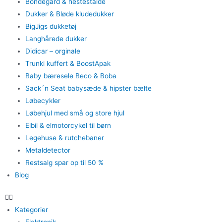
Bondegård & hestestalde
Dukker & Bløde kludedukker
BigJigs dukketøj
Langhårede dukker
Didicar – orginale
Trunki kuffert & BoostApak
Baby bæresele Beco & Boba
Sack´n Seat babysæde & hipster bælte
Løbecykler
Løbehjul med små og store hjul
Elbil & elmotorcykel til børn
Legehuse & rutchebaner
Metaldetector
Restsalg spar op til 50 %
Blog
Kategorier