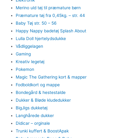
Elektronik
Merino uld tøj til præmature børn
Præmature tøj fra 0,45kg. – str. 44
Baby Tøj str. 50 – 56
Happy Nappy badetøj Splash About
Lulla Doll hjertelydsdukke
Vådliggelagen
Gaming
Kreativ legetøj
Pokemon
Magic The Gathering kort & mapper
Fodboldkort og mappe
Bondegård & hestestalde
Dukker & Bløde kludedukker
BigJigs dukketøj
Langhårede dukker
Didicar – orginale
Trunki kuffert & BoostApak