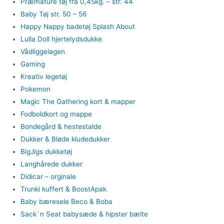
Præmature tøj fra 0,45kg. – str. 44
Baby Tøj str. 50 – 56
Happy Nappy badetøj Splash About
Lulla Doll hjertelydsdukke
Vådliggelagen
Gaming
Kreativ legetøj
Pokemon
Magic The Gathering kort & mapper
Fodboldkort og mappe
Bondegård & hestestalde
Dukker & Bløde kludedukker
BigJigs dukketøj
Langhårede dukker
Didicar – orginale
Trunki kuffert & BoostApak
Baby bæresele Beco & Boba
Sack´n Seat babysæde & hipster bælte