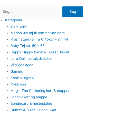
Gå
til
Søg
indholdet
Kategorier
Elektronik
Merino uld tøj til præmature børn
Præmature tøj fra 0,45kg. – str. 44
Baby Tøj str. 50 – 56
Happy Nappy badetøj Splash About
Lulla Doll hjertelydsdukke
Vådliggelagen
Gaming
Kreativ legetøj
Pokemon
Magic The Gathering kort & mapper
Fodboldkort og mappe
Bondegård & hestestalde
Dukker & Bløde kludedukker