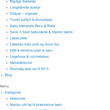
BigJigs dukketøj
Langhårede dukker
Didicar – orginale
Trunki kuffert & BoostApak
Baby bæresele Beco & Boba
Sack´n Seat babysæde & hipster bælte
Løbecykler
Løbehjul med små og store hjul
Elbil & elmotorcykel til børn
Legehuse & rutchebaner
Metaldetector
Restsalg spar op til 50 %
Blog
Menu
Kategorier
Elektronik
Merino uld tøj til præmature børn