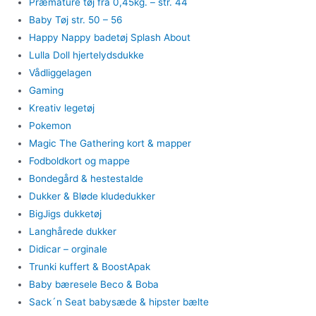
Præmature tøj fra 0,45kg. – str. 44
Baby Tøj str. 50 – 56
Happy Nappy badetøj Splash About
Lulla Doll hjertelydsdukke
Vådliggelagen
Gaming
Kreativ legetøj
Pokemon
Magic The Gathering kort & mapper
Fodboldkort og mappe
Bondegård & hestestalde
Dukker & Bløde kludedukker
BigJigs dukketøj
Langhårede dukker
Didicar – orginale
Trunki kuffert & BoostApak
Baby bæresele Beco & Boba
Sack´n Seat babysæde & hipster bælte