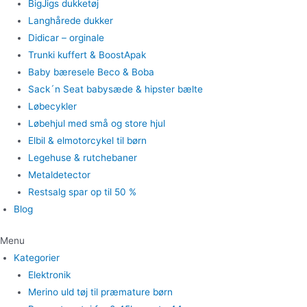
BigJigs dukketøj
Langhårede dukker
Didicar – orginale
Trunki kuffert & BoostApak
Baby bæresele Beco & Boba
Sack´n Seat babysæde & hipster bælte
Løbecykler
Løbehjul med små og store hjul
Elbil & elmotorcykel til børn
Legehuse & rutchebaner
Metaldetector
Restsalg spar op til 50 %
Blog
Menu
Kategorier
Elektronik
Merino uld tøj til præmature børn