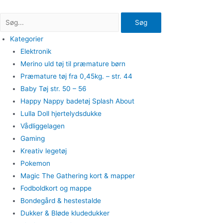
Gå
til
Søg
indholdet
Kategorier
Elektronik
Merino uld tøj til præmature børn
Præmature tøj fra 0,45kg. – str. 44
Baby Tøj str. 50 – 56
Happy Nappy badetøj Splash About
Lulla Doll hjertelydsdukke
Vådliggelagen
Gaming
Kreativ legetøj
Pokemon
Magic The Gathering kort & mapper
Fodboldkort og mappe
Bondegård & hestestalde
Dukker & Bløde kludedukker