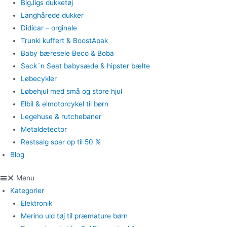
BigJigs dukketøj
Langhårede dukker
Didicar – orginale
Trunki kuffert & BoostApak
Baby bæresele Beco & Boba
Sack´n Seat babysæde & hipster bælte
Løbecykler
Løbehjul med små og store hjul
Elbil & elmotorcykel til børn
Legehuse & rutchebaner
Metaldetector
Restsalg spar op til 50 %
Blog
Menu
Kategorier
Elektronik
Merino uld tøj til præmature børn