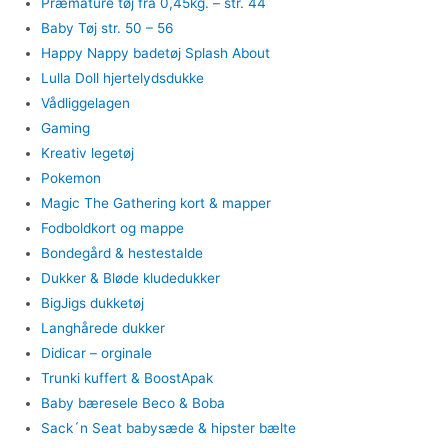
Præmature tøj fra 0,45kg. – str. 44
Baby Tøj str. 50 – 56
Happy Nappy badetøj Splash About
Lulla Doll hjertelydsdukke
Vådliggelagen
Gaming
Kreativ legetøj
Pokemon
Magic The Gathering kort & mapper
Fodboldkort og mappe
Bondegård & hestestalde
Dukker & Bløde kludedukker
BigJigs dukketøj
Langhårede dukker
Didicar – orginale
Trunki kuffert & BoostApak
Baby bæresele Beco & Boba
Sack´n Seat babysæde & hipster bælte