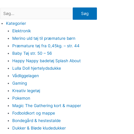
Gå
til
Søg
indholdet
Kategorier
Elektronik
Merino uld tøj til præmature børn
Præmature tøj fra 0,45kg. – str. 44
Baby Tøj str. 50 – 56
Happy Nappy badetøj Splash About
Lulla Doll hjertelydsdukke
Vådliggelagen
Gaming
Kreativ legetøj
Pokemon
Magic The Gathering kort & mapper
Fodboldkort og mappe
Bondegård & hestestalde
Dukker & Bløde kludedukker