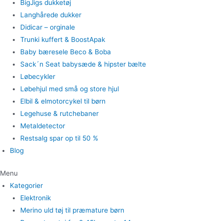
BigJigs dukketøj
Langhårede dukker
Didicar – orginale
Trunki kuffert & BoostApak
Baby bæresele Beco & Boba
Sack´n Seat babysæde & hipster bælte
Løbecykler
Løbehjul med små og store hjul
Elbil & elmotorcykel til børn
Legehuse & rutchebaner
Metaldetector
Restsalg spar op til 50 %
Blog
Menu
Kategorier
Elektronik
Merino uld tøj til præmature børn