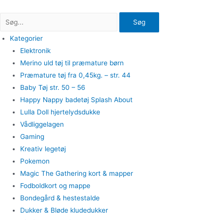
Gå
til
Søg
indholdet
Kategorier
Elektronik
Merino uld tøj til præmature børn
Præmature tøj fra 0,45kg. – str. 44
Baby Tøj str. 50 – 56
Happy Nappy badetøj Splash About
Lulla Doll hjertelydsdukke
Vådliggelagen
Gaming
Kreativ legetøj
Pokemon
Magic The Gathering kort & mapper
Fodboldkort og mappe
Bondegård & hestestalde
Dukker & Bløde kludedukker