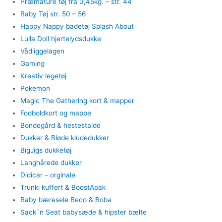
Præmature tøj fra 0,45kg. – str. 44
Baby Tøj str. 50 – 56
Happy Nappy badetøj Splash About
Lulla Doll hjertelydsdukke
Vådliggelagen
Gaming
Kreativ legetøj
Pokemon
Magic The Gathering kort & mapper
Fodboldkort og mappe
Bondegård & hestestalde
Dukker & Bløde kludedukker
BigJigs dukketøj
Langhårede dukker
Didicar – orginale
Trunki kuffert & BoostApak
Baby bæresele Beco & Boba
Sack´n Seat babysæde & hipster bælte