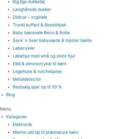
BigJigs dukketøj
Langhårede dukker
Didicar – orginale
Trunki kuffert & BoostApak
Baby bæresele Beco & Boba
Sack´n Seat babysæde & hipster bælte
Løbecykler
Løbehjul med små og store hjul
Elbil & elmotorcykel til børn
Legehuse & rutchebaner
Metaldetector
Restsalg spar op til 50 %
Blog
Menu
Kategorier
Elektronik
Merino uld tøj til præmature børn