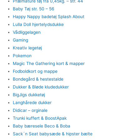
Præmature tøj fra 0,45kg. – str. 44
Baby Tøj str. 50 – 56
Happy Nappy badetøj Splash About
Lulla Doll hjertelydsdukke
Vådliggelagen
Gaming
Kreativ legetøj
Pokemon
Magic The Gathering kort & mapper
Fodboldkort og mappe
Bondegård & hestestalde
Dukker & Bløde kludedukker
BigJigs dukketøj
Langhårede dukker
Didicar – orginale
Trunki kuffert & BoostApak
Baby bæresele Beco & Boba
Sack´n Seat babysæde & hipster bælte