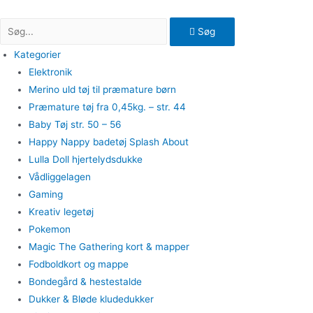
Gå
til
Søg
indholdet
Kategorier
Elektronik
Merino uld tøj til præmature børn
Præmature tøj fra 0,45kg. – str. 44
Baby Tøj str. 50 – 56
Happy Nappy badetøj Splash About
Lulla Doll hjertelydsdukke
Vådliggelagen
Gaming
Kreativ legetøj
Pokemon
Magic The Gathering kort & mapper
Fodboldkort og mappe
Bondegård & hestestalde
Dukker & Bløde kludedukker