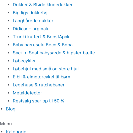
Dukker & Bløde kludedukker
BigJigs dukketøj
Langhårede dukker
Didicar – orginale
Trunki kuffert & BoostApak
Baby bæresele Beco & Boba
Sack´n Seat babysæde & hipster bælte
Løbecykler
Løbehjul med små og store hjul
Elbil & elmotorcykel til børn
Legehuse & rutchebaner
Metaldetector
Restsalg spar op til 50 %
Blog
Menu
Kategorier