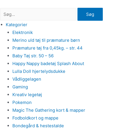
Gå
til
Søg
indholdet
Kategorier
Elektronik
Merino uld tøj til præmature børn
Præmature tøj fra 0,45kg. – str. 44
Baby Tøj str. 50 – 56
Happy Nappy badetøj Splash About
Lulla Doll hjertelydsdukke
Vådliggelagen
Gaming
Kreativ legetøj
Pokemon
Magic The Gathering kort & mapper
Fodboldkort og mappe
Bondegård & hestestalde