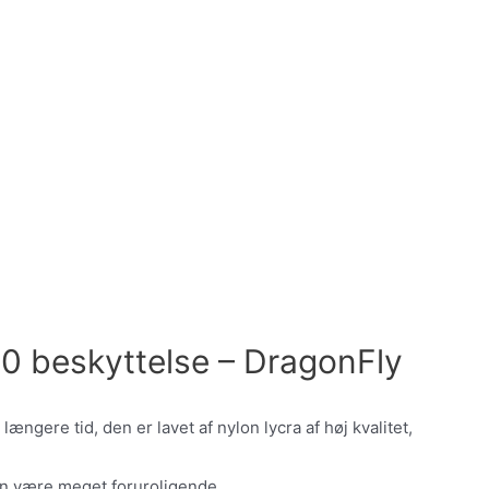
0 beskyttelse – DragonFly
ngere tid, den er lavet af nylon lycra af høj kvalitet,
 være meget foruroligende.