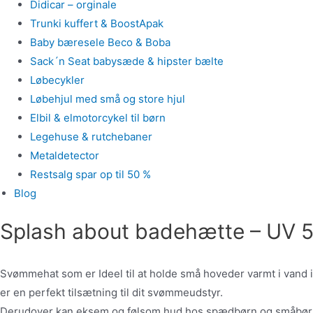
Didicar – orginale
Trunki kuffert & BoostApak
Baby bæresele Beco & Boba
Sack´n Seat babysæde & hipster bælte
Løbecykler
Løbehjul med små og store hjul
Elbil & elmotorcykel til børn
Legehuse & rutchebaner
Metaldetector
Restsalg spar op til 50 %
Blog
Splash about badehætte – UV 5
Svømmehat som er Ideel til at holde små hoveder varmt i vand i læ
er en perfekt tilsætning til dit svømmeudstyr.
Derudover kan eksem og følsom hud hos spædbørn og småbørn