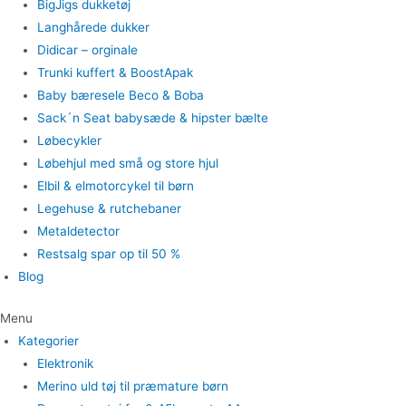
BigJigs dukketøj
Langhårede dukker
Didicar – orginale
Trunki kuffert & BoostApak
Baby bæresele Beco & Boba
Sack´n Seat babysæde & hipster bælte
Løbecykler
Løbehjul med små og store hjul
Elbil & elmotorcykel til børn
Legehuse & rutchebaner
Metaldetector
Restsalg spar op til 50 %
Blog
Menu
Kategorier
Elektronik
Merino uld tøj til præmature børn