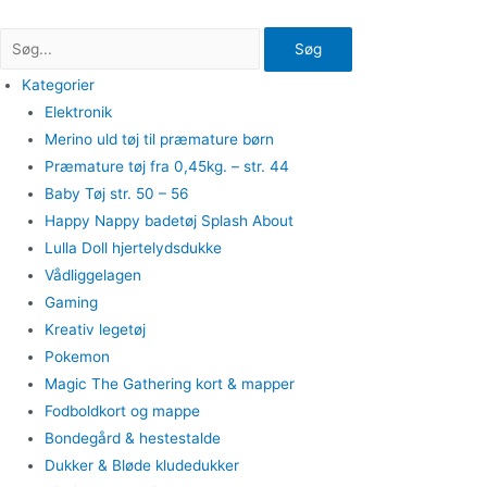
Gå
til
Søg
indholdet
Kategorier
Elektronik
Merino uld tøj til præmature børn
Præmature tøj fra 0,45kg. – str. 44
Baby Tøj str. 50 – 56
Happy Nappy badetøj Splash About
Lulla Doll hjertelydsdukke
Vådliggelagen
Gaming
Kreativ legetøj
Pokemon
Magic The Gathering kort & mapper
Fodboldkort og mappe
Bondegård & hestestalde
Dukker & Bløde kludedukker