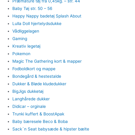
Præmature tøj fra 0,45kg. – str. 44
Baby Tøj str. 50 – 56
Happy Nappy badetøj Splash About
Lulla Doll hjertelydsdukke
Vådliggelagen
Gaming
Kreativ legetøj
Pokemon
Magic The Gathering kort & mapper
Fodboldkort og mappe
Bondegård & hestestalde
Dukker & Bløde kludedukker
BigJigs dukketøj
Langhårede dukker
Didicar – orginale
Trunki kuffert & BoostApak
Baby bæresele Beco & Boba
Sack´n Seat babysæde & hipster bælte