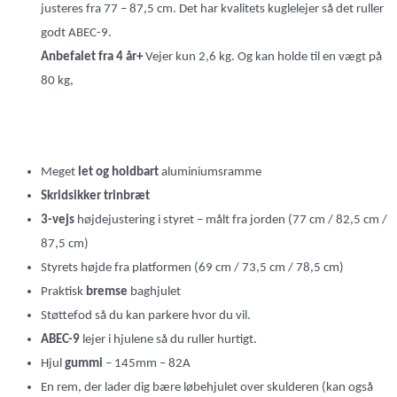
justeres fra 77 – 87,5 cm. Det har kvalitets kuglelejer så det ruller
godt ABEC-9.
Anbefalet fra 4 år+
Vejer kun 2,6 kg. Og kan holde til en vægt på
80 kg,
Meget
let og holdbart
aluminiumsramme
Skridsikker trinbræt
3-vejs
højdejustering i styret – målt fra jorden (77 cm / 82,5 cm /
87,5 cm)
Styrets højde fra platformen (69 cm / 73,5 cm / 78,5 cm)
Praktisk
bremse
baghjulet
Støttefod så du kan parkere hvor du vil.
ABEC-9
lejer i hjulene så du ruller hurtigt.
Hjul
gummi
– 145mm – 82A
En rem, der lader dig bære løbehjulet over skulderen (kan også