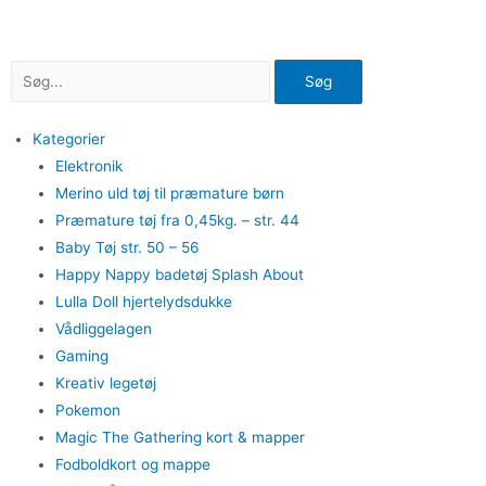
Gå
til
indholdet
Søg
Kategorier
Elektronik
Merino uld tøj til præmature børn
Præmature tøj fra 0,45kg. – str. 44
Baby Tøj str. 50 – 56
Happy Nappy badetøj Splash About
Lulla Doll hjertelydsdukke
Vådliggelagen
Gaming
Kreativ legetøj
Pokemon
Magic The Gathering kort & mapper
Fodboldkort og mappe