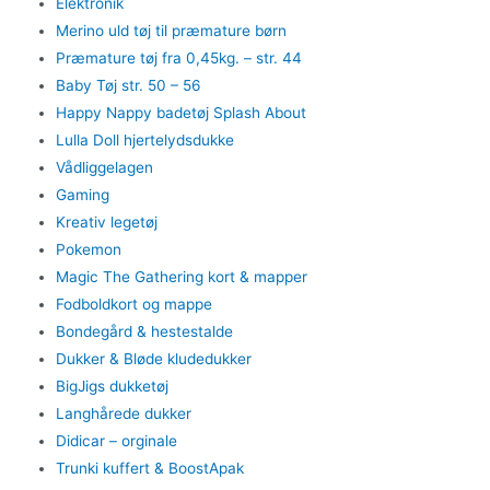
Elektronik
Merino uld tøj til præmature børn
Præmature tøj fra 0,45kg. – str. 44
Baby Tøj str. 50 – 56
Happy Nappy badetøj Splash About
Lulla Doll hjertelydsdukke
Vådliggelagen
Gaming
Kreativ legetøj
Pokemon
Magic The Gathering kort & mapper
Fodboldkort og mappe
Bondegård & hestestalde
Dukker & Bløde kludedukker
BigJigs dukketøj
Langhårede dukker
Didicar – orginale
Trunki kuffert & BoostApak