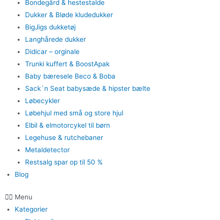
Bondegård & hestestalde
Dukker & Bløde kludedukker
BigJigs dukketøj
Langhårede dukker
Didicar – orginale
Trunki kuffert & BoostApak
Baby bæresele Beco & Boba
Sack´n Seat babysæde & hipster bælte
Løbecykler
Løbehjul med små og store hjul
Elbil & elmotorcykel til børn
Legehuse & rutchebaner
Metaldetector
Restsalg spar op til 50 %
Blog
Menu
Kategorier