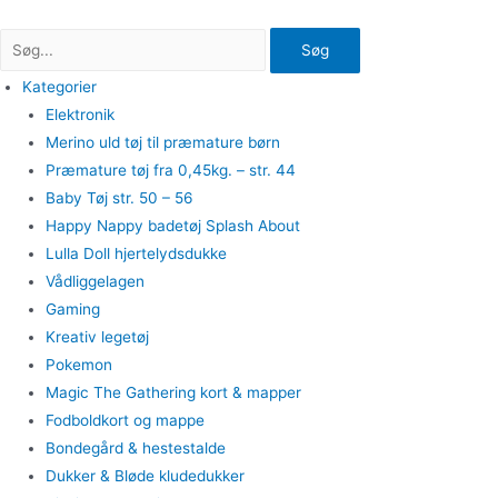
Gå
til
Søg
indholdet
Kategorier
Elektronik
Merino uld tøj til præmature børn
Præmature tøj fra 0,45kg. – str. 44
Baby Tøj str. 50 – 56
Happy Nappy badetøj Splash About
Lulla Doll hjertelydsdukke
Vådliggelagen
Gaming
Kreativ legetøj
Pokemon
Magic The Gathering kort & mapper
Fodboldkort og mappe
Bondegård & hestestalde
Dukker & Bløde kludedukker