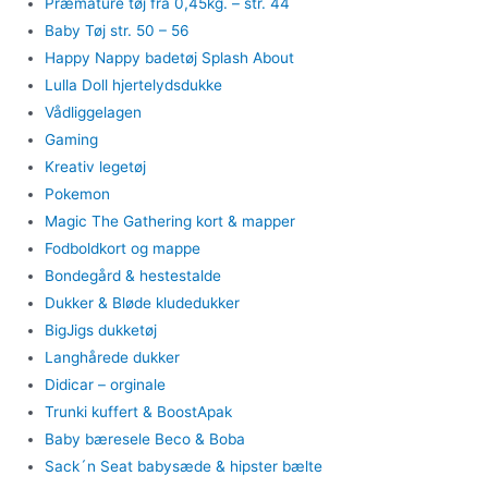
Præmature tøj fra 0,45kg. – str. 44
Baby Tøj str. 50 – 56
Happy Nappy badetøj Splash About
Lulla Doll hjertelydsdukke
Vådliggelagen
Gaming
Kreativ legetøj
Pokemon
Magic The Gathering kort & mapper
Fodboldkort og mappe
Bondegård & hestestalde
Dukker & Bløde kludedukker
BigJigs dukketøj
Langhårede dukker
Didicar – orginale
Trunki kuffert & BoostApak
Baby bæresele Beco & Boba
Sack´n Seat babysæde & hipster bælte