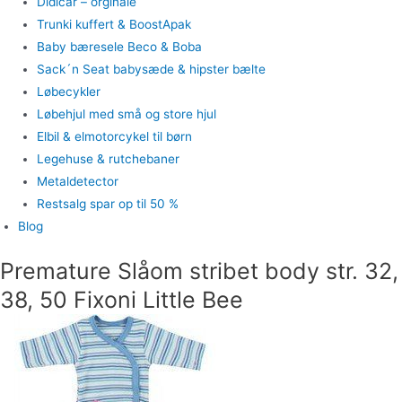
Didicar – orginale
Trunki kuffert & BoostApak
Baby bæresele Beco & Boba
Sack´n Seat babysæde & hipster bælte
Løbecykler
Løbehjul med små og store hjul
Elbil & elmotorcykel til børn
Legehuse & rutchebaner
Metaldetector
Restsalg spar op til 50 %
Blog
Premature Slåom stribet body str. 32,
38, 50 Fixoni Little Bee