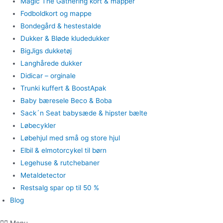
Magic The Gathering kort & mapper
Fodboldkort og mappe
Bondegård & hestestalde
Dukker & Bløde kludedukker
BigJigs dukketøj
Langhårede dukker
Didicar – orginale
Trunki kuffert & BoostApak
Baby bæresele Beco & Boba
Sack´n Seat babysæde & hipster bælte
Løbecykler
Løbehjul med små og store hjul
Elbil & elmotorcykel til børn
Legehuse & rutchebaner
Metaldetector
Restsalg spar op til 50 %
Blog