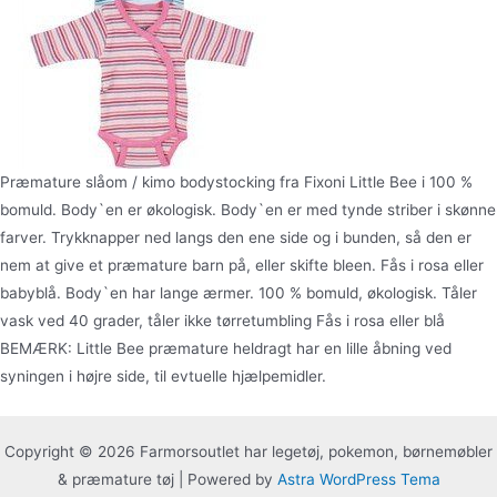
Præmature slåom / kimo bodystocking fra Fixoni Little Bee i 100 %
bomuld. Body`en er økologisk. Body`en er med tynde striber i skønne
farver. Trykknapper ned langs den ene side og i bunden, så den er
nem at give et præmature barn på, eller skifte bleen. Fås i rosa eller
babyblå. Body`en har lange ærmer. 100 % bomuld, økologisk. Tåler
vask ved 40 grader, tåler ikke tørretumbling Fås i rosa eller blå
BEMÆRK: Little Bee præmature heldragt har en lille åbning ved
syningen i højre side, til evtuelle hjælpemidler.
Copyright © 2026 Farmorsoutlet har legetøj, pokemon, børnemøbler
& præmature tøj | Powered by
Astra WordPress Tema