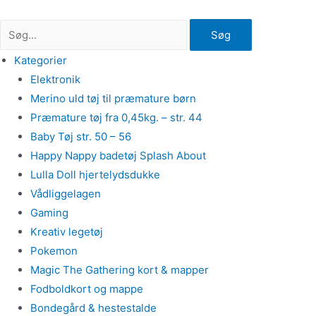
Gå
til
Søg
indholdet
Kategorier
Elektronik
Merino uld tøj til præmature børn
Præmature tøj fra 0,45kg. – str. 44
Baby Tøj str. 50 – 56
Happy Nappy badetøj Splash About
Lulla Doll hjertelydsdukke
Vådliggelagen
Gaming
Kreativ legetøj
Pokemon
Magic The Gathering kort & mapper
Fodboldkort og mappe
Bondegård & hestestalde