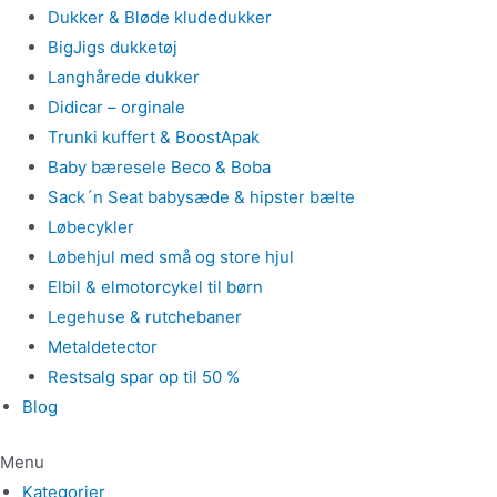
Dukker & Bløde kludedukker
BigJigs dukketøj
Langhårede dukker
Didicar – orginale
Trunki kuffert & BoostApak
Baby bæresele Beco & Boba
Sack´n Seat babysæde & hipster bælte
Løbecykler
Løbehjul med små og store hjul
Elbil & elmotorcykel til børn
Legehuse & rutchebaner
Metaldetector
Restsalg spar op til 50 %
Blog
Menu
Kategorier