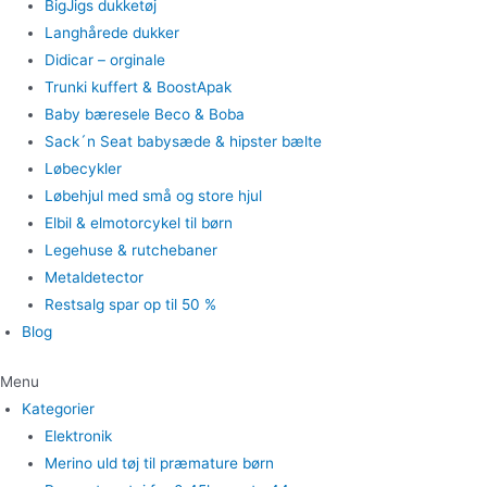
BigJigs dukketøj
Langhårede dukker
Didicar – orginale
Trunki kuffert & BoostApak
Baby bæresele Beco & Boba
Sack´n Seat babysæde & hipster bælte
Løbecykler
Løbehjul med små og store hjul
Elbil & elmotorcykel til børn
Legehuse & rutchebaner
Metaldetector
Restsalg spar op til 50 %
Blog
Menu
Kategorier
Elektronik
Merino uld tøj til præmature børn