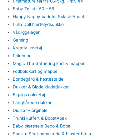
Præmature tøj fra 0,45kg. – str. 44
Baby Tøj str. 50 – 56
Happy Nappy badetøj Splash About
Lulla Doll hjertelydsdukke
Vådliggelagen
Gaming
Kreativ legetøj
Pokemon
Magic The Gathering kort & mapper
Fodboldkort og mappe
Bondegård & hestestalde
Dukker & Bløde kludedukker
BigJigs dukketøj
Langhårede dukker
Didicar – orginale
Trunki kuffert & BoostApak
Baby bæresele Beco & Boba
Sack´n Seat babysæde & hipster bælte