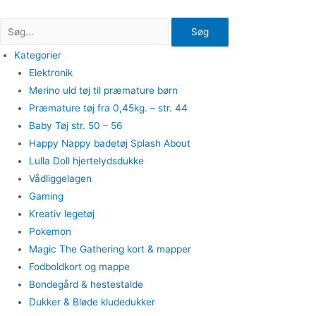
Gå
til
Søg
indholdet
Kategorier
Elektronik
Merino uld tøj til præmature børn
Præmature tøj fra 0,45kg. – str. 44
Baby Tøj str. 50 – 56
Happy Nappy badetøj Splash About
Lulla Doll hjertelydsdukke
Vådliggelagen
Gaming
Kreativ legetøj
Pokemon
Magic The Gathering kort & mapper
Fodboldkort og mappe
Bondegård & hestestalde
Dukker & Bløde kludedukker