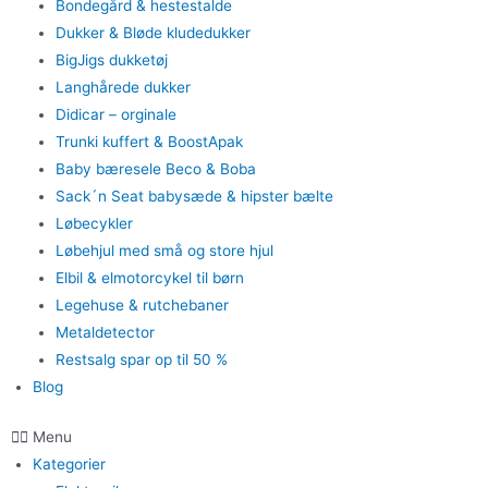
Bondegård & hestestalde
Dukker & Bløde kludedukker
BigJigs dukketøj
Langhårede dukker
Didicar – orginale
Trunki kuffert & BoostApak
Baby bæresele Beco & Boba
Sack´n Seat babysæde & hipster bælte
Løbecykler
Løbehjul med små og store hjul
Elbil & elmotorcykel til børn
Legehuse & rutchebaner
Metaldetector
Restsalg spar op til 50 %
Blog
Menu
Kategorier