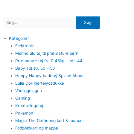
Gå
til
indholdet
Søg
Kategorier
Elektronik
Merino uld tøj til præmature børn
Præmature tøj fra 0,45kg. – str. 44
Baby Tøj str. 50 – 56
Happy Nappy badetøj Splash About
Lulla Doll hjertelydsdukke
Vådliggelagen
Gaming
Kreativ legetøj
Pokemon
Magic The Gathering kort & mapper
Fodboldkort og mappe