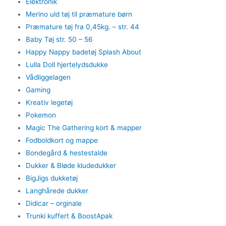
Elektronik
Merino uld tøj til præmature børn
Præmature tøj fra 0,45kg. – str. 44
Baby Tøj str. 50 – 56
Happy Nappy badetøj Splash About
Lulla Doll hjertelydsdukke
Vådliggelagen
Gaming
Kreativ legetøj
Pokemon
Magic The Gathering kort & mapper
Fodboldkort og mappe
Bondegård & hestestalde
Dukker & Bløde kludedukker
BigJigs dukketøj
Langhårede dukker
Didicar – orginale
Trunki kuffert & BoostApak