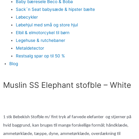
Baby bæresele Beco & Boba
Sack´n Seat babysæde & hipster bælte
Løbecykler
Løbehjul med små og store hjul
Elbil & elmotorcykel til børn
Legehuse & rutchebaner
Metaldetector
Restsalg spar op til 50 %
Blog
Muslin SS Elephant stofble – White
1 stk Bebekish Stofble m/ fint tryk af farvede elefanter og stjerner på
hvid baggrund, kan bruges til mange forskellige formål; håndklæde,
ammetørklæde, tæppe, dyne, ammetørklæde, overdækning til