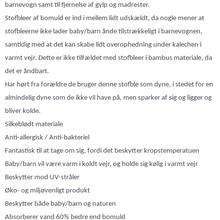
barnevogn samt til fjernelse af gylp og madrester.
Stofbleer af bomuld er ind i mellem lidt udskældt, da nogle mener at
stofbleerne ikke lader baby/barn ånde tilstrækkeligt i barnevognen,
samtidig med at det kan skabe lidt overophedning under kalechen i
varmt vejr. Dette er ikke tilfældet med stofbleer i bambus materiale, da
det er åndbart.
Har hørt fra forældre de bruger denne stofble som dyne, i stedet for en
almindelig dyne som de ikke vil have på, men sparker af sig og ligger og
bliver kolde.
Silkeblødt materiale
Anti-allergisk / Anti-bakteriel
Fantastisk til at tage om sig, fordi det beskytter kropstemperatuen
Baby/barn vil være varm i koldt vejr, og holde sig kølig i varmt vejr
Beskytter mod UV-stråler
Øko- og miljøvenligt produkt
Beskytter både baby/barn og naturen
Absorberer vand 60% bedre end bomuld