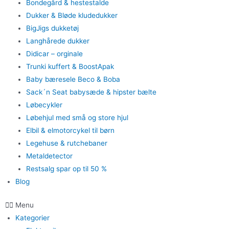
Bondegård & hestestalde
Dukker & Bløde kludedukker
BigJigs dukketøj
Langhårede dukker
Didicar – orginale
Trunki kuffert & BoostApak
Baby bæresele Beco & Boba
Sack´n Seat babysæde & hipster bælte
Løbecykler
Løbehjul med små og store hjul
Elbil & elmotorcykel til børn
Legehuse & rutchebaner
Metaldetector
Restsalg spar op til 50 %
Blog
Menu
Kategorier