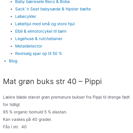
Baby bæresele Beco & Boba
Sack´n Seat babysæde & hipster bælte
Løbecykler
Løbehjul med små og store hjul
Elbil & elmotorcykel til børn
Legehuse & rutchebaner
Metaldetector
Restsalg spar op til 50 %
Blog
Mat grøn buks str 40 – Pippi
Lækre bløde støvet grøn premature bukser fra Pippi til drenge født
for tidligt
95 % organic bomuld 5 % elastan.
Kan vaskes på 40 grader.
Fås i str. 40