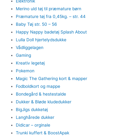
Elektronik
Merino uld tøj til præmature børn
Præmature tøj fra 0,45kg. – str. 44
Baby Tøj str. 50 – 56
Happy Nappy badetøj Splash About
Lulla Doll hjertelydsdukke
Vådliggelagen
Gaming
Kreativ legetøj
Pokemon
Magic The Gathering kort & mapper
Fodboldkort og mappe
Bondegård & hestestalde
Dukker & Bløde kludedukker
BigJigs dukketøj
Langhårede dukker
Didicar – orginale
Trunki kuffert & BoostApak