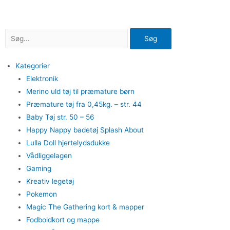
Gå
til
indholdet
Søg
Kategorier
Elektronik
Merino uld tøj til præmature børn
Præmature tøj fra 0,45kg. – str. 44
Baby Tøj str. 50 – 56
Happy Nappy badetøj Splash About
Lulla Doll hjertelydsdukke
Vådliggelagen
Gaming
Kreativ legetøj
Pokemon
Magic The Gathering kort & mapper
Fodboldkort og mappe