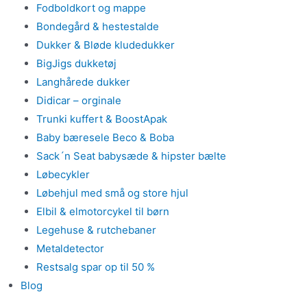
Fodboldkort og mappe
Bondegård & hestestalde
Dukker & Bløde kludedukker
BigJigs dukketøj
Langhårede dukker
Didicar – orginale
Trunki kuffert & BoostApak
Baby bæresele Beco & Boba
Sack´n Seat babysæde & hipster bælte
Løbecykler
Løbehjul med små og store hjul
Elbil & elmotorcykel til børn
Legehuse & rutchebaner
Metaldetector
Restsalg spar op til 50 %
Blog