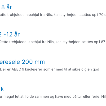
 8 år
te trehjulede løbehjul fra Nils, kan styrhøjden sættes op i 70 c
 -12 år
tte trehjulede løbehjul fra Nils, kan styrhøjden sættes op i 87
æresele 200 mm
 Der er ABEC 9 kuglejerer som er med til at sikre dig en god
nk
 er meget let at folde sammen og have med på tur eller ferie. Nil