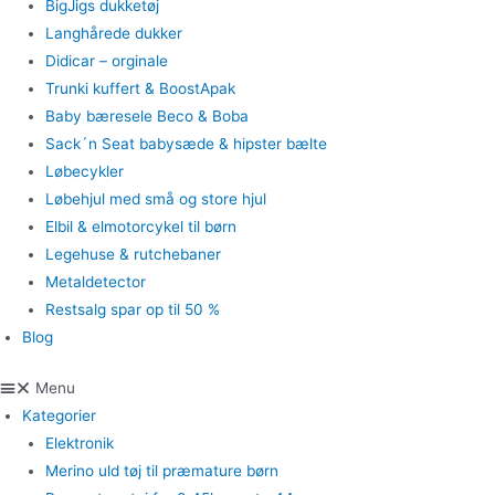
BigJigs dukketøj
Langhårede dukker
Didicar – orginale
Trunki kuffert & BoostApak
Baby bæresele Beco & Boba
Sack´n Seat babysæde & hipster bælte
Løbecykler
Løbehjul med små og store hjul
Elbil & elmotorcykel til børn
Legehuse & rutchebaner
Metaldetector
Restsalg spar op til 50 %
Blog
Menu
Kategorier
Elektronik
Merino uld tøj til præmature børn