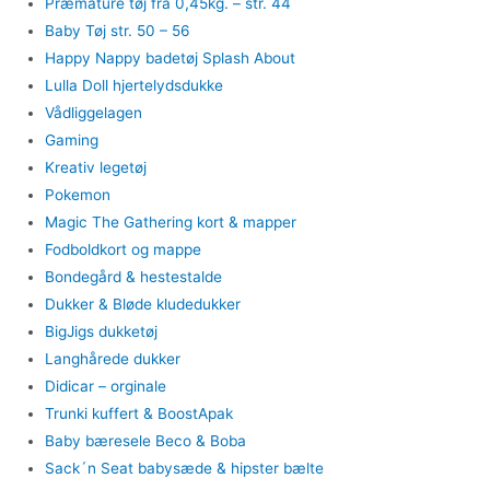
Præmature tøj fra 0,45kg. – str. 44
Baby Tøj str. 50 – 56
Happy Nappy badetøj Splash About
Lulla Doll hjertelydsdukke
Vådliggelagen
Gaming
Kreativ legetøj
Pokemon
Magic The Gathering kort & mapper
Fodboldkort og mappe
Bondegård & hestestalde
Dukker & Bløde kludedukker
BigJigs dukketøj
Langhårede dukker
Didicar – orginale
Trunki kuffert & BoostApak
Baby bæresele Beco & Boba
Sack´n Seat babysæde & hipster bælte