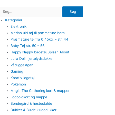
Gå
til
Søg
indholdet
Kategorier
Elektronik
Merino uld tøj til præmature børn
Præmature tøj fra 0,45kg. – str. 44
Baby Tøj str. 50 – 56
Happy Nappy badetøj Splash About
Lulla Doll hjertelydsdukke
Vådliggelagen
Gaming
Kreativ legetøj
Pokemon
Magic The Gathering kort & mapper
Fodboldkort og mappe
Bondegård & hestestalde
Dukker & Bløde kludedukker