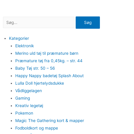
Gå
til
indholdet
Søg
Kategorier
Elektronik
Merino uld tøj til præmature børn
Præmature tøj fra 0,45kg. – str. 44
Baby Tøj str. 50 – 56
Happy Nappy badetøj Splash About
Lulla Doll hjertelydsdukke
Vådliggelagen
Gaming
Kreativ legetøj
Pokemon
Magic The Gathering kort & mapper
Fodboldkort og mappe