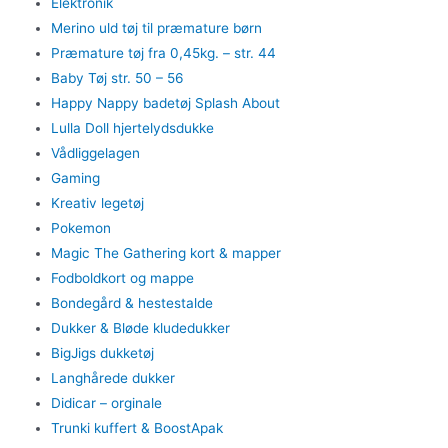
Elektronik
Merino uld tøj til præmature børn
Præmature tøj fra 0,45kg. – str. 44
Baby Tøj str. 50 – 56
Happy Nappy badetøj Splash About
Lulla Doll hjertelydsdukke
Vådliggelagen
Gaming
Kreativ legetøj
Pokemon
Magic The Gathering kort & mapper
Fodboldkort og mappe
Bondegård & hestestalde
Dukker & Bløde kludedukker
BigJigs dukketøj
Langhårede dukker
Didicar – orginale
Trunki kuffert & BoostApak