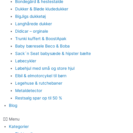
Bondegård & hestestalde
Dukker & Bløde kludedukker
BigJigs dukketøj
Langhårede dukker
Didicar – orginale
Trunki kuffert & BoostApak
Baby bæresele Beco & Boba
Sack´n Seat babysæde & hipster bælte
Løbecykler
Løbehjul med små og store hjul
Elbil & elmotorcykel til børn
Legehuse & rutchebaner
Metaldetector
Restsalg spar op til 50 %
Blog
Menu
Kategorier