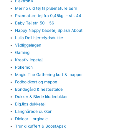
Elektronik
Merino uld tøj til præmature børn
Præmature tøj fra 0,45kg. – str. 44
Baby Tøj str. 50 – 56
Happy Nappy badetøj Splash About
Lulla Doll hjertelydsdukke
Vådliggelagen
Gaming
Kreativ legetøj
Pokemon
Magic The Gathering kort & mapper
Fodboldkort og mappe
Bondegård & hestestalde
Dukker & Bløde kludedukker
BigJigs dukketøj
Langhårede dukker
Didicar – orginale
Trunki kuffert & BoostApak