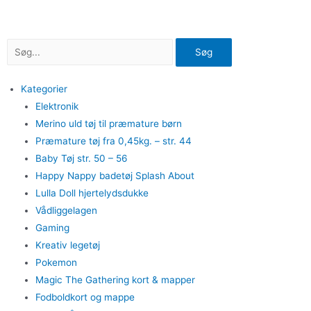
Gå
til
indholdet
Søg
Kategorier
Elektronik
Merino uld tøj til præmature børn
Præmature tøj fra 0,45kg. – str. 44
Baby Tøj str. 50 – 56
Happy Nappy badetøj Splash About
Lulla Doll hjertelydsdukke
Vådliggelagen
Gaming
Kreativ legetøj
Pokemon
Magic The Gathering kort & mapper
Fodboldkort og mappe