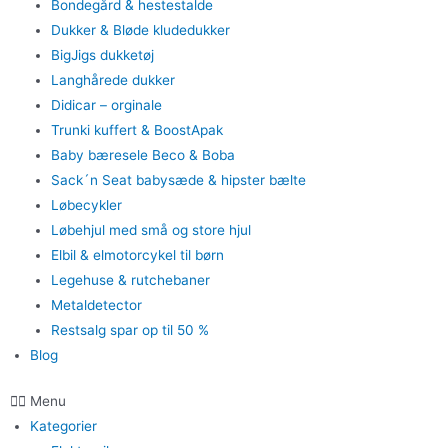
Bondegård & hestestalde
Dukker & Bløde kludedukker
BigJigs dukketøj
Langhårede dukker
Didicar – orginale
Trunki kuffert & BoostApak
Baby bæresele Beco & Boba
Sack´n Seat babysæde & hipster bælte
Løbecykler
Løbehjul med små og store hjul
Elbil & elmotorcykel til børn
Legehuse & rutchebaner
Metaldetector
Restsalg spar op til 50 %
Blog
Menu
Kategorier