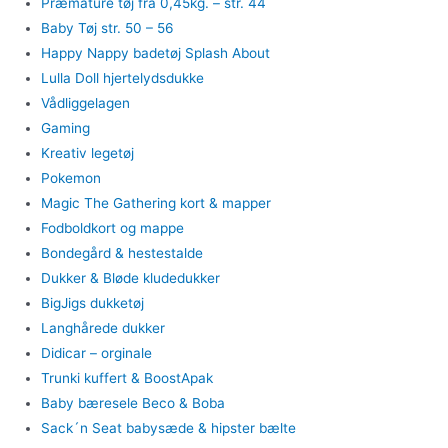
Præmature tøj fra 0,45kg. – str. 44
Baby Tøj str. 50 – 56
Happy Nappy badetøj Splash About
Lulla Doll hjertelydsdukke
Vådliggelagen
Gaming
Kreativ legetøj
Pokemon
Magic The Gathering kort & mapper
Fodboldkort og mappe
Bondegård & hestestalde
Dukker & Bløde kludedukker
BigJigs dukketøj
Langhårede dukker
Didicar – orginale
Trunki kuffert & BoostApak
Baby bæresele Beco & Boba
Sack´n Seat babysæde & hipster bælte