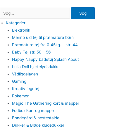
Gå
til
Søg
indholdet
Kategorier
Elektronik
Merino uld tøj til præmature børn
Præmature tøj fra 0,45kg. – str. 44
Baby Tøj str. 50 – 56
Happy Nappy badetøj Splash About
Lulla Doll hjertelydsdukke
Vådliggelagen
Gaming
Kreativ legetøj
Pokemon
Magic The Gathering kort & mapper
Fodboldkort og mappe
Bondegård & hestestalde
Dukker & Bløde kludedukker