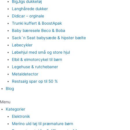
BigJigs dukketøj
Langhårede dukker
Didicar – orginale
Trunki kuffert & BoostApak
Baby bæresele Beco & Boba
Sack´n Seat babysæde & hipster bælte
Løbecykler
Løbehjul med små og store hjul
Elbil & elmotorcykel til børn
Legehuse & rutchebaner
Metaldetector
Restsalg spar op til 50 %
Blog
Menu
Kategorier
Elektronik
Merino uld tøj til præmature børn