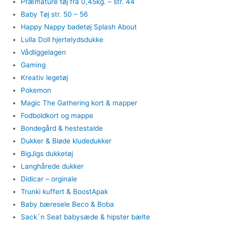
Præmature tøj fra 0,45kg. – str. 44
Baby Tøj str. 50 – 56
Happy Nappy badetøj Splash About
Lulla Doll hjertelydsdukke
Vådliggelagen
Gaming
Kreativ legetøj
Pokemon
Magic The Gathering kort & mapper
Fodboldkort og mappe
Bondegård & hestestalde
Dukker & Bløde kludedukker
BigJigs dukketøj
Langhårede dukker
Didicar – orginale
Trunki kuffert & BoostApak
Baby bæresele Beco & Boba
Sack´n Seat babysæde & hipster bælte