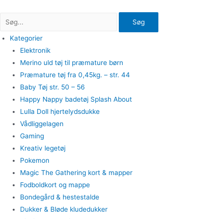
Gå
til
Søg
indholdet
Kategorier
Elektronik
Merino uld tøj til præmature børn
Præmature tøj fra 0,45kg. – str. 44
Baby Tøj str. 50 – 56
Happy Nappy badetøj Splash About
Lulla Doll hjertelydsdukke
Vådliggelagen
Gaming
Kreativ legetøj
Pokemon
Magic The Gathering kort & mapper
Fodboldkort og mappe
Bondegård & hestestalde
Dukker & Bløde kludedukker