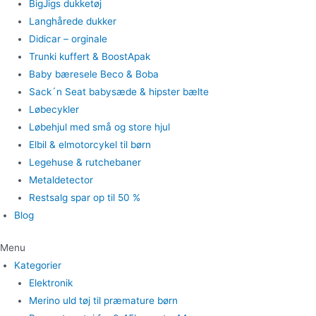
BigJigs dukketøj
Langhårede dukker
Didicar – orginale
Trunki kuffert & BoostApak
Baby bæresele Beco & Boba
Sack´n Seat babysæde & hipster bælte
Løbecykler
Løbehjul med små og store hjul
Elbil & elmotorcykel til børn
Legehuse & rutchebaner
Metaldetector
Restsalg spar op til 50 %
Blog
Menu
Kategorier
Elektronik
Merino uld tøj til præmature børn