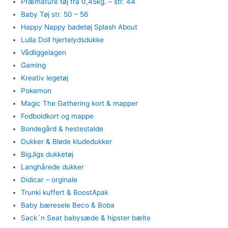
Præmature tøj fra 0,45kg. – str. 44
Baby Tøj str. 50 – 56
Happy Nappy badetøj Splash About
Lulla Doll hjertelydsdukke
Vådliggelagen
Gaming
Kreativ legetøj
Pokemon
Magic The Gathering kort & mapper
Fodboldkort og mappe
Bondegård & hestestalde
Dukker & Bløde kludedukker
BigJigs dukketøj
Langhårede dukker
Didicar – orginale
Trunki kuffert & BoostApak
Baby bæresele Beco & Boba
Sack´n Seat babysæde & hipster bælte