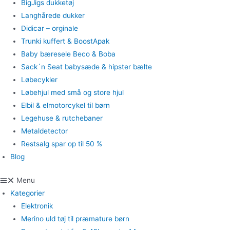
BigJigs dukketøj
Langhårede dukker
Didicar – orginale
Trunki kuffert & BoostApak
Baby bæresele Beco & Boba
Sack´n Seat babysæde & hipster bælte
Løbecykler
Løbehjul med små og store hjul
Elbil & elmotorcykel til børn
Legehuse & rutchebaner
Metaldetector
Restsalg spar op til 50 %
Blog
Menu
Kategorier
Elektronik
Merino uld tøj til præmature børn