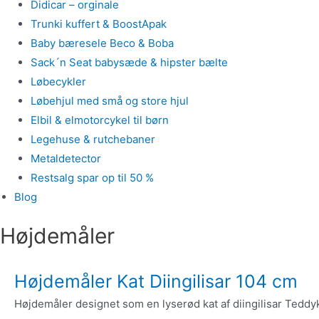
Didicar – orginale
Trunki kuffert & BoostApak
Baby bæresele Beco & Boba
Sack´n Seat babysæde & hipster bælte
Løbecykler
Løbehjul med små og store hjul
Elbil & elmotorcykel til børn
Legehuse & rutchebaner
Metaldetector
Restsalg spar op til 50 %
Blog
Højdemåler
Højdemåler Kat Diingilisar 104 cm
Højdemåler designet som en lyserød kat af diingilisar Teddyk