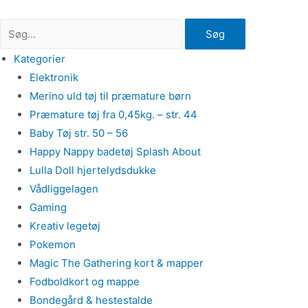
Gå
til
Søg
indholdet
Kategorier
Elektronik
Merino uld tøj til præmature børn
Præmature tøj fra 0,45kg. – str. 44
Baby Tøj str. 50 – 56
Happy Nappy badetøj Splash About
Lulla Doll hjertelydsdukke
Vådliggelagen
Gaming
Kreativ legetøj
Pokemon
Magic The Gathering kort & mapper
Fodboldkort og mappe
Bondegård & hestestalde