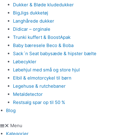
Dukker & Bløde kludedukker
BigJigs dukketøj
Langhårede dukker
Didicar – orginale
Trunki kuffert & BoostApak
Baby bæresele Beco & Boba
Sack´n Seat babysæde & hipster bælte
Løbecykler
Løbehjul med små og store hjul
Elbil & elmotorcykel til børn
Legehuse & rutchebaner
Metaldetector
Restsalg spar op til 50 %
Blog
Menu
Kategorier