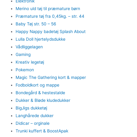
Elektronik
Merino uld tøj til præmature børn
Præmature tøj fra 0,45kg. – str. 44
Baby Tøj str. 50 – 56
Happy Nappy badetøj Splash About
Lulla Doll hjertelydsdukke
Vådliggelagen
Gaming
Kreativ legetøj
Pokemon
Magic The Gathering kort & mapper
Fodboldkort og mappe
Bondegård & hestestalde
Dukker & Bløde kludedukker
BigJigs dukketøj
Langhårede dukker
Didicar – orginale
Trunki kuffert & BoostApak