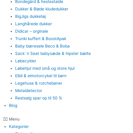
Bondegård & hestestalde
Dukker & Bløde kludedukker
BigJigs dukketøj
Langhårede dukker
Didicar – orginale
Trunki kuffert & BoostApak
Baby bæresele Beco & Boba
Sack´n Seat babysæde & hipster bælte
Løbecykler
Løbehjul med små og store hjul
Elbil & elmotorcykel til børn
Legehuse & rutchebaner
Metaldetector
Restsalg spar op til 50 %
Blog
Menu
Kategorier