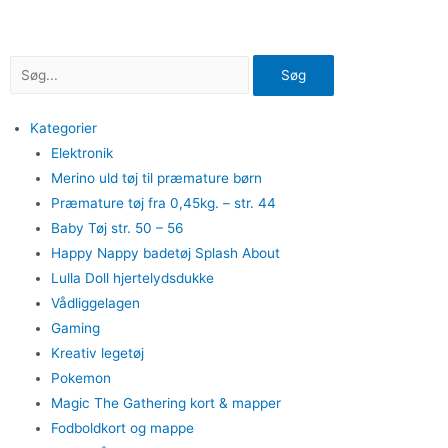
Gå
til
indholdet
Søg
Kategorier
Elektronik
Merino uld tøj til præmature børn
Præmature tøj fra 0,45kg. – str. 44
Baby Tøj str. 50 – 56
Happy Nappy badetøj Splash About
Lulla Doll hjertelydsdukke
Vådliggelagen
Gaming
Kreativ legetøj
Pokemon
Magic The Gathering kort & mapper
Fodboldkort og mappe