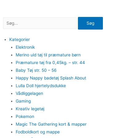
Gå
til
indholdet
Søg
Kategorier
Elektronik
Merino uld tøj til præmature børn
Præmature tøj fra 0,45kg. – str. 44
Baby Tøj str. 50 – 56
Happy Nappy badetøj Splash About
Lulla Doll hjertelydsdukke
Vådliggelagen
Gaming
Kreativ legetøj
Pokemon
Magic The Gathering kort & mapper
Fodboldkort og mappe