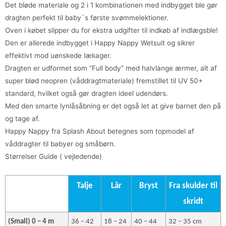
Det bløde materiale og 2 i 1 kombinationen med indbygget ble gør
dragten perfekt til baby´s første svømmelektioner.
Oven i købet slipper du for ekstra udgifter til indkøb af indlægsble!
Den er allerede indbygget i Happy Nappy Wetsuit og sikrer
effektivt mod uønskede lækager.
Dragten er udformet som ”Full body” med halvlange ærmer, alt af
super blød neopren (våddragtmateriale) fremstillet til UV 50+
standard, hvilket også gør dragten ideel udendørs.
Med den smarte lynlåsåbning er det også let at give barnet den på
og tage af.
Happy Nappy fra Splash About betegnes som topmodel af
våddragter til babyer og småbørn.
Størrelser Guide ( vejledende)
Talje
Lår
Bryst
Fra skulder til
skridt
(Small) 0 – 4 m
36 – 42
18 – 24
40 – 44
32 – 35 cm