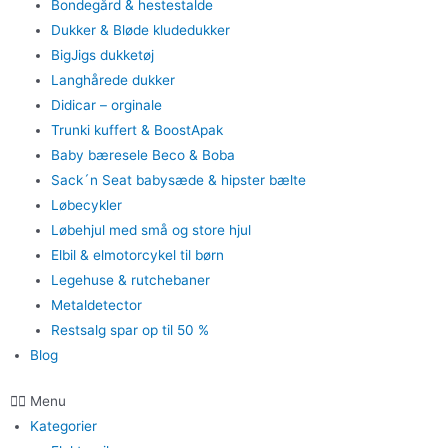
Bondegård & hestestalde
Dukker & Bløde kludedukker
BigJigs dukketøj
Langhårede dukker
Didicar – orginale
Trunki kuffert & BoostApak
Baby bæresele Beco & Boba
Sack´n Seat babysæde & hipster bælte
Løbecykler
Løbehjul med små og store hjul
Elbil & elmotorcykel til børn
Legehuse & rutchebaner
Metaldetector
Restsalg spar op til 50 %
Blog
Menu
Kategorier