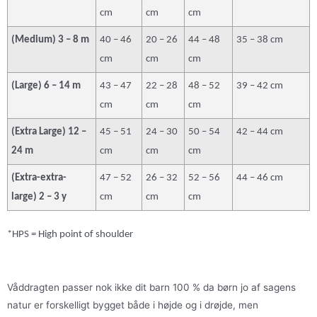
cm
cm
cm
(Medium) 3 – 8 m
40 – 46
20 – 26
44 – 48
35 – 38 cm
cm
cm
cm
(Large) 6 – 14 m
43 – 47
22 – 28
48 – 52
39 – 42 cm
cm
cm
cm
(Extra Large) 12 –
45 – 51
24 – 30
50 – 54
42 – 44 cm
24 m
cm
cm
cm
(Extra-extra-
47 – 52
26 – 32
52 – 56
44 – 46 cm
large) 2 – 3 y
cm
cm
cm
*HPS = High point of shoulder
Våddragten passer nok ikke dit barn 100 % da børn jo af sagens
natur er forskelligt bygget både i højde og i drøjde, men