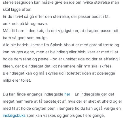
størrelsesguiden kan måske give en ide om hvilke størrelse man
skal kigge efter.
Er du i tvivl så gå efter den størrelse, der passer bedst i f.t.
omkreds på lår og mave.
Mål dit barn inden køb, da det vigtigste er, at dragten passer dit
barn så godt som muligt.
Alle ble badebukserne fra Splash About er med garanti tætte og
kan bruges alene, men et bleindlæg eller blebukser er med til at
holde dem rene og pæne – og er uheldet ude og der er afføring i
bleen, gør bleindlæget det lidt nemmere når h*n skal skiftes.
Bleindlæget kan og må skylles ud i toilettet uden at ødelægge
miljø eller toilet.
Du kan finde engangs indlægsble
her
En indlægsble gør det
meget nemmere at få badetøjet af, hvis der er sket et uheld og er
med til at holde dragten pæn i længere tid du kan også vælge en
indlægsbuks
som kan vaskes og genbruges flere gange.