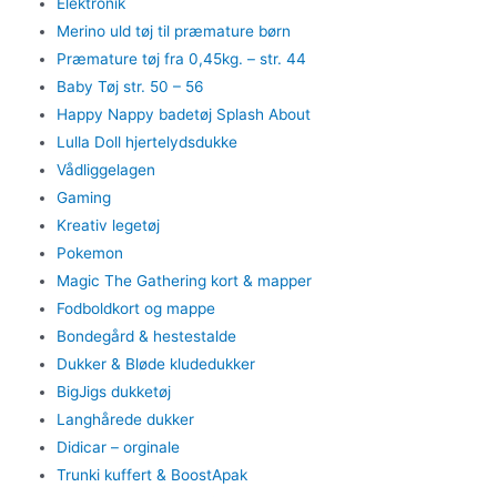
Elektronik
Merino uld tøj til præmature børn
Præmature tøj fra 0,45kg. – str. 44
Baby Tøj str. 50 – 56
Happy Nappy badetøj Splash About
Lulla Doll hjertelydsdukke
Vådliggelagen
Gaming
Kreativ legetøj
Pokemon
Magic The Gathering kort & mapper
Fodboldkort og mappe
Bondegård & hestestalde
Dukker & Bløde kludedukker
BigJigs dukketøj
Langhårede dukker
Didicar – orginale
Trunki kuffert & BoostApak