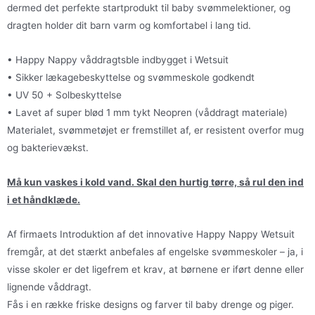
dermed det perfekte startprodukt til baby svømmelektioner, og
dragten holder dit barn varm og komfortabel i lang tid.
• Happy Nappy våddragtsble indbygget i Wetsuit
• Sikker lækagebeskyttelse og svømmeskole godkendt
• UV 50 + Solbeskyttelse
• Lavet af super blød 1 mm tykt Neopren (våddragt materiale)
Materialet, svømmetøjet er fremstillet af, er resistent overfor mug
og bakterievækst.
Må kun vaskes i kold vand. Skal den hurtig tørre, så rul den ind
i et håndklæde.
Af firmaets Introduktion af det innovative Happy Nappy Wetsuit
fremgår, at det stærkt anbefales af engelske svømmeskoler – ja, i
visse skoler er det ligefrem et krav, at børnene er iført denne eller
lignende våddragt.
Fås i en række friske designs og farver til baby drenge og piger.