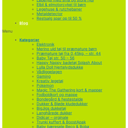
Elbil & elmotorcykel til børn
Legehuse & rutchebaner
Metaldetector
Restsalg spar op til 50 %
Blog
Menu
Kategorier
Elektronik
Merino uld tøj til præmature børn
Præmature tøj fra 0,45kg. – str. 44
Baby Tøj str. 50 – 56
Happy Nappy badetøj Splash About
Lulla Doll hjertelydsdukke
Vådliggelagen
Gaming
Kreativ legetøj
Pokemon
Magic The Gathering kort & mapper
Fodboldkort og mappe
Bondegård & hestestalde
Dukker & Bløde kludedukker
BigJigs dukketøj
Langhårede dukker
Didicar – orginale
Trunki kuffert & BoostApak
Baby bæresele Beco & Boba