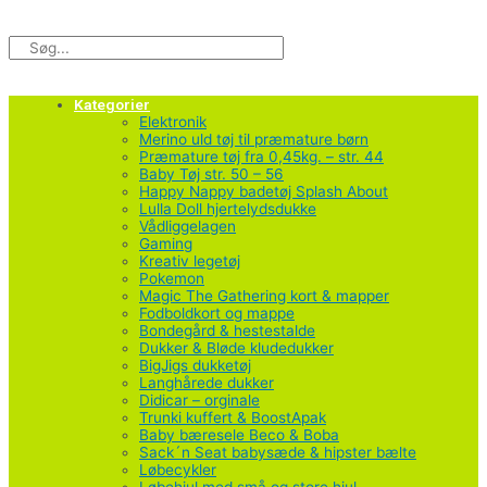
Gå
til
Søg
indholdet
Kategorier
Elektronik
Merino uld tøj til præmature børn
Præmature tøj fra 0,45kg. – str. 44
Baby Tøj str. 50 – 56
Happy Nappy badetøj Splash About
Lulla Doll hjertelydsdukke
Vådliggelagen
Gaming
Kreativ legetøj
Pokemon
Magic The Gathering kort & mapper
Fodboldkort og mappe
Bondegård & hestestalde
Dukker & Bløde kludedukker
BigJigs dukketøj
Langhårede dukker
Didicar – orginale
Trunki kuffert & BoostApak
Baby bæresele Beco & Boba
Sack´n Seat babysæde & hipster bælte
Løbecykler
Løbehjul med små og store hjul