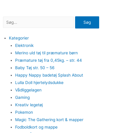
Gå
til
indholdet
Søg
Kategorier
Elektronik
Merino uld tøj til præmature børn
Præmature tøj fra 0,45kg. – str. 44
Baby Tøj str. 50 – 56
Happy Nappy badetøj Splash About
Lulla Doll hjertelydsdukke
Vådliggelagen
Gaming
Kreativ legetøj
Pokemon
Magic The Gathering kort & mapper
Fodboldkort og mappe