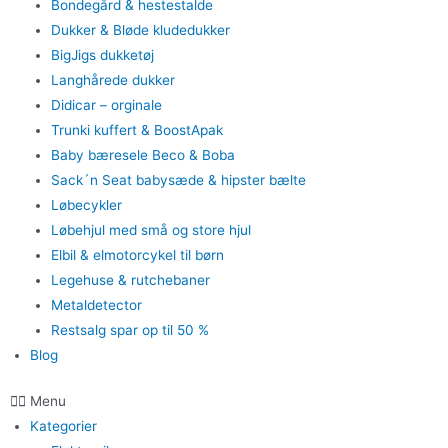
Bondegård & hestestalde
Dukker & Bløde kludedukker
BigJigs dukketøj
Langhårede dukker
Didicar – orginale
Trunki kuffert & BoostApak
Baby bæresele Beco & Boba
Sack´n Seat babysæde & hipster bælte
Løbecykler
Løbehjul med små og store hjul
Elbil & elmotorcykel til børn
Legehuse & rutchebaner
Metaldetector
Restsalg spar op til 50 %
Blog
Menu
Kategorier