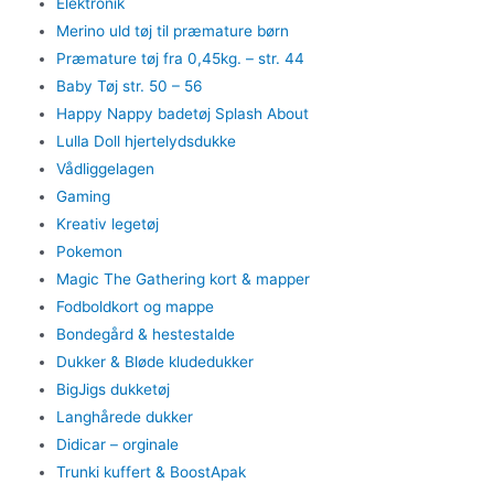
Elektronik
Merino uld tøj til præmature børn
Præmature tøj fra 0,45kg. – str. 44
Baby Tøj str. 50 – 56
Happy Nappy badetøj Splash About
Lulla Doll hjertelydsdukke
Vådliggelagen
Gaming
Kreativ legetøj
Pokemon
Magic The Gathering kort & mapper
Fodboldkort og mappe
Bondegård & hestestalde
Dukker & Bløde kludedukker
BigJigs dukketøj
Langhårede dukker
Didicar – orginale
Trunki kuffert & BoostApak