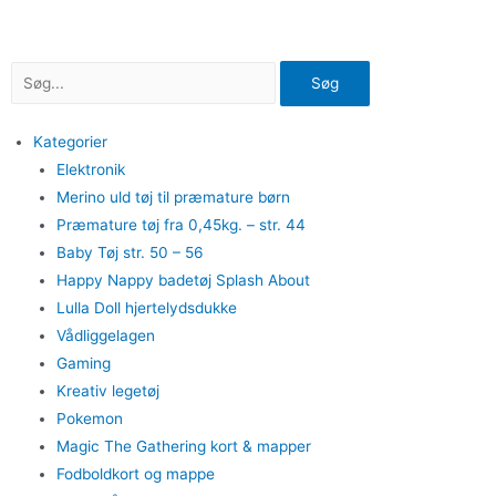
Gå
til
indholdet
Søg
Kategorier
Elektronik
Merino uld tøj til præmature børn
Præmature tøj fra 0,45kg. – str. 44
Baby Tøj str. 50 – 56
Happy Nappy badetøj Splash About
Lulla Doll hjertelydsdukke
Vådliggelagen
Gaming
Kreativ legetøj
Pokemon
Magic The Gathering kort & mapper
Fodboldkort og mappe