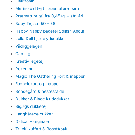
Elektronik
Merino uld tøj til præmature børn
Præmature tøj fra 0,45kg. – str. 44
Baby Tøj str. 50 – 56
Happy Nappy badetøj Splash About
Lulla Doll hjertelydsdukke
Vådliggelagen
Gaming
Kreativ legetøj
Pokemon
Magic The Gathering kort & mapper
Fodboldkort og mappe
Bondegård & hestestalde
Dukker & Bløde kludedukker
BigJigs dukketøj
Langhårede dukker
Didicar – orginale
Trunki kuffert & BoostApak