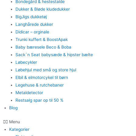
Bondegård & hestestalde
Dukker & Bløde kludedukker
BigJigs dukketøj
Langhårede dukker
Didicar – orginale
Trunki kuffert & BoostApak
Baby bæresele Beco & Boba
Sack´n Seat babysæde & hipster bælte
Løbecykler
Løbehjul med små og store hjul
Elbil & elmotorcykel til børn
Legehuse & rutchebaner
Metaldetector
Restsalg spar op til 50 %
Blog
Menu
Kategorier