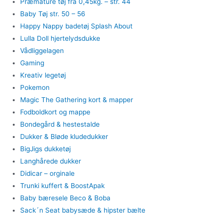
Præmature tøj fra 0,45kg. – str. 44
Baby Tøj str. 50 – 56
Happy Nappy badetøj Splash About
Lulla Doll hjertelydsdukke
Vådliggelagen
Gaming
Kreativ legetøj
Pokemon
Magic The Gathering kort & mapper
Fodboldkort og mappe
Bondegård & hestestalde
Dukker & Bløde kludedukker
BigJigs dukketøj
Langhårede dukker
Didicar – orginale
Trunki kuffert & BoostApak
Baby bæresele Beco & Boba
Sack´n Seat babysæde & hipster bælte