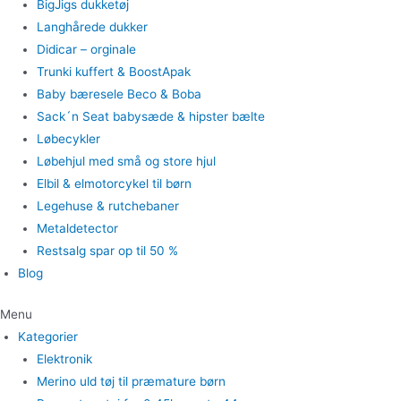
BigJigs dukketøj
Langhårede dukker
Didicar – orginale
Trunki kuffert & BoostApak
Baby bæresele Beco & Boba
Sack´n Seat babysæde & hipster bælte
Løbecykler
Løbehjul med små og store hjul
Elbil & elmotorcykel til børn
Legehuse & rutchebaner
Metaldetector
Restsalg spar op til 50 %
Blog
Menu
Kategorier
Elektronik
Merino uld tøj til præmature børn