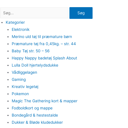
Gå
til
Søg
indholdet
Kategorier
Elektronik
Merino uld tøj til præmature børn
Præmature tøj fra 0,45kg. – str. 44
Baby Tøj str. 50 – 56
Happy Nappy badetøj Splash About
Lulla Doll hjertelydsdukke
Vådliggelagen
Gaming
Kreativ legetøj
Pokemon
Magic The Gathering kort & mapper
Fodboldkort og mappe
Bondegård & hestestalde
Dukker & Bløde kludedukker