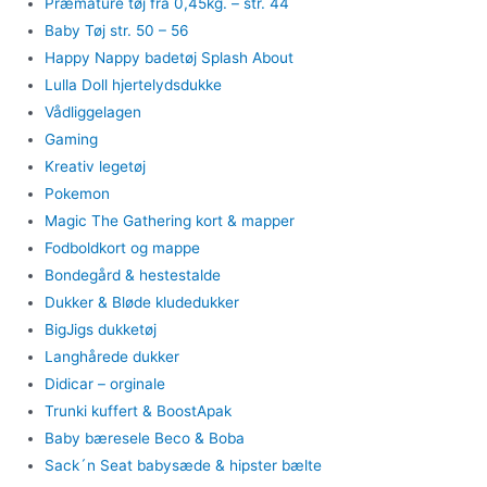
Præmature tøj fra 0,45kg. – str. 44
Baby Tøj str. 50 – 56
Happy Nappy badetøj Splash About
Lulla Doll hjertelydsdukke
Vådliggelagen
Gaming
Kreativ legetøj
Pokemon
Magic The Gathering kort & mapper
Fodboldkort og mappe
Bondegård & hestestalde
Dukker & Bløde kludedukker
BigJigs dukketøj
Langhårede dukker
Didicar – orginale
Trunki kuffert & BoostApak
Baby bæresele Beco & Boba
Sack´n Seat babysæde & hipster bælte