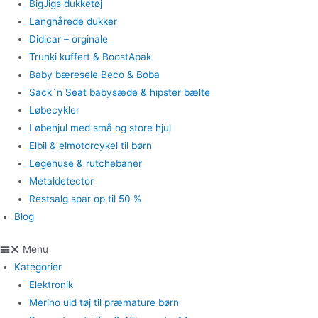
BigJigs dukketøj
Langhårede dukker
Didicar – orginale
Trunki kuffert & BoostApak
Baby bæresele Beco & Boba
Sack´n Seat babysæde & hipster bælte
Løbecykler
Løbehjul med små og store hjul
Elbil & elmotorcykel til børn
Legehuse & rutchebaner
Metaldetector
Restsalg spar op til 50 %
Blog
Menu
Kategorier
Elektronik
Merino uld tøj til præmature børn