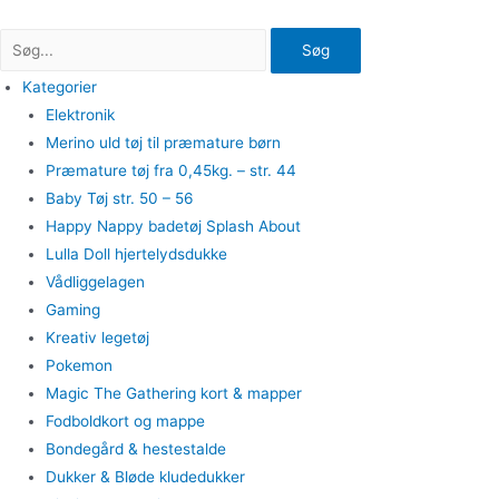
Gå
til
Søg
indholdet
Kategorier
Elektronik
Merino uld tøj til præmature børn
Præmature tøj fra 0,45kg. – str. 44
Baby Tøj str. 50 – 56
Happy Nappy badetøj Splash About
Lulla Doll hjertelydsdukke
Vådliggelagen
Gaming
Kreativ legetøj
Pokemon
Magic The Gathering kort & mapper
Fodboldkort og mappe
Bondegård & hestestalde
Dukker & Bløde kludedukker