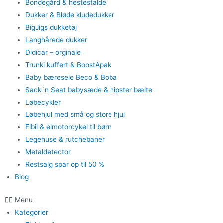
Bondegård & hestestalde
Dukker & Bløde kludedukker
BigJigs dukketøj
Langhårede dukker
Didicar – orginale
Trunki kuffert & BoostApak
Baby bæresele Beco & Boba
Sack´n Seat babysæde & hipster bælte
Løbecykler
Løbehjul med små og store hjul
Elbil & elmotorcykel til børn
Legehuse & rutchebaner
Metaldetector
Restsalg spar op til 50 %
Blog
Menu
Kategorier