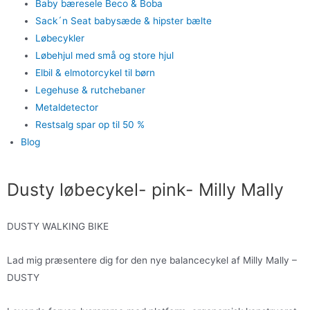
Baby bæresele Beco & Boba
Sack´n Seat babysæde & hipster bælte
Løbecykler
Løbehjul med små og store hjul
Elbil & elmotorcykel til børn
Legehuse & rutchebaner
Metaldetector
Restsalg spar op til 50 %
Blog
Dusty løbecykel- pink- Milly Mally
DUSTY WALKING BIKE
Lad mig præsentere dig for den nye balancecykel af Milly Mally –
DUSTY