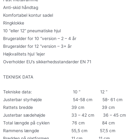
Anti-skid håndtag
Komfortabel kontur sadel
Ringklokke
10 “eller 12” pneumatiske hjul
Brugeralder for 10 “version – 2 – 4 år
Brugeralder for 12 “version – 3+ år
Højkvalitets hjul ‘lejer
Overholder EU’s sikkerhedsstandarder EN 71
TEKNISK DATA
Tekniske data: 10 ” 12 ”
Justerbar styrhøjde 54-58 cm 58- 61 cm
Rattets bredde 39 cm 39 cm
Justerbar sædehøjde 33 – 42 cm 36 – 45 cm
Total længde på cyklen 76 cm 84 cm
Rammens længde 55,5 cm 57,5 ​​cm
Bredden på platformen 11 cm 11 cm