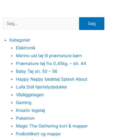
Gå
til
indholdet
Søg
Kategorier
Elektronik
Merino uld tøj til præmature børn
Præmature tøj fra 0,45kg. – str. 44
Baby Tøj str. 50 – 56
Happy Nappy badetøj Splash About
Lulla Doll hjertelydsdukke
Vådliggelagen
Gaming
Kreativ legetøj
Pokemon
Magic The Gathering kort & mapper
Fodboldkort og mappe