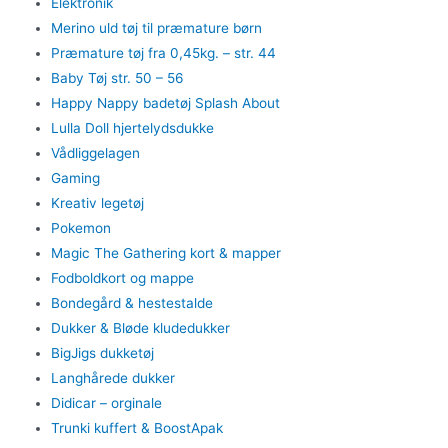
Elektronik
Merino uld tøj til præmature børn
Præmature tøj fra 0,45kg. – str. 44
Baby Tøj str. 50 – 56
Happy Nappy badetøj Splash About
Lulla Doll hjertelydsdukke
Vådliggelagen
Gaming
Kreativ legetøj
Pokemon
Magic The Gathering kort & mapper
Fodboldkort og mappe
Bondegård & hestestalde
Dukker & Bløde kludedukker
BigJigs dukketøj
Langhårede dukker
Didicar – orginale
Trunki kuffert & BoostApak