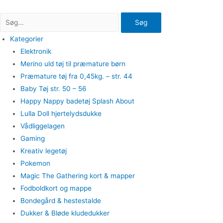
Gå
til
Søg
indholdet
Kategorier
Elektronik
Merino uld tøj til præmature børn
Præmature tøj fra 0,45kg. – str. 44
Baby Tøj str. 50 – 56
Happy Nappy badetøj Splash About
Lulla Doll hjertelydsdukke
Vådliggelagen
Gaming
Kreativ legetøj
Pokemon
Magic The Gathering kort & mapper
Fodboldkort og mappe
Bondegård & hestestalde
Dukker & Bløde kludedukker