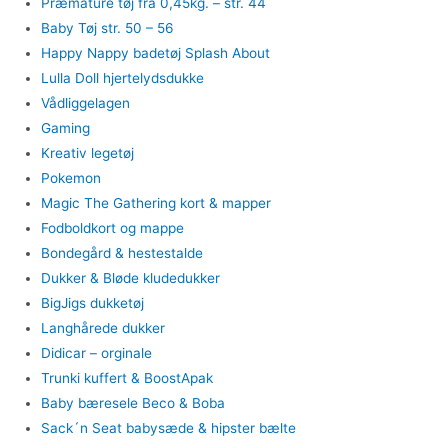
Præmature tøj fra 0,45kg. – str. 44
Baby Tøj str. 50 – 56
Happy Nappy badetøj Splash About
Lulla Doll hjertelydsdukke
Vådliggelagen
Gaming
Kreativ legetøj
Pokemon
Magic The Gathering kort & mapper
Fodboldkort og mappe
Bondegård & hestestalde
Dukker & Bløde kludedukker
BigJigs dukketøj
Langhårede dukker
Didicar – orginale
Trunki kuffert & BoostApak
Baby bæresele Beco & Boba
Sack´n Seat babysæde & hipster bælte