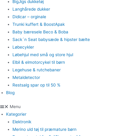
BigJigs dukketøj
Langhårede dukker
Didicar – orginale
Trunki kuffert & BoostApak
Baby bæresele Beco & Boba
Sack´n Seat babysæde & hipster bælte
Løbecykler
Løbehjul med små og store hjul
Elbil & elmotorcykel til børn
Legehuse & rutchebaner
Metaldetector
Restsalg spar op til 50 %
Blog
Menu
Kategorier
Elektronik
Merino uld tøj til præmature børn