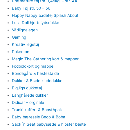
Præmature tøj fra 0,45kg. – str. 44
Baby Tøj str. 50 – 56
Happy Nappy badetøj Splash About
Lulla Doll hjertelydsdukke
Vådliggelagen
Gaming
Kreativ legetøj
Pokemon
Magic The Gathering kort & mapper
Fodboldkort og mappe
Bondegård & hestestalde
Dukker & Bløde kludedukker
BigJigs dukketøj
Langhårede dukker
Didicar – orginale
Trunki kuffert & BoostApak
Baby bæresele Beco & Boba
Sack´n Seat babysæde & hipster bælte