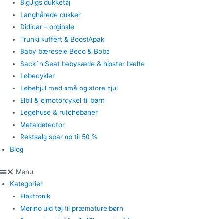
BigJigs dukketøj
Langhårede dukker
Didicar – orginale
Trunki kuffert & BoostApak
Baby bæresele Beco & Boba
Sack´n Seat babysæde & hipster bælte
Løbecykler
Løbehjul med små og store hjul
Elbil & elmotorcykel til børn
Legehuse & rutchebaner
Metaldetector
Restsalg spar op til 50 %
Blog
Menu
Kategorier
Elektronik
Merino uld tøj til præmature børn