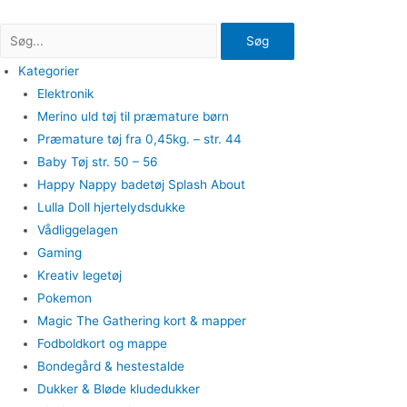
Gå
til
Søg
indholdet
Kategorier
Elektronik
Merino uld tøj til præmature børn
Præmature tøj fra 0,45kg. – str. 44
Baby Tøj str. 50 – 56
Happy Nappy badetøj Splash About
Lulla Doll hjertelydsdukke
Vådliggelagen
Gaming
Kreativ legetøj
Pokemon
Magic The Gathering kort & mapper
Fodboldkort og mappe
Bondegård & hestestalde
Dukker & Bløde kludedukker