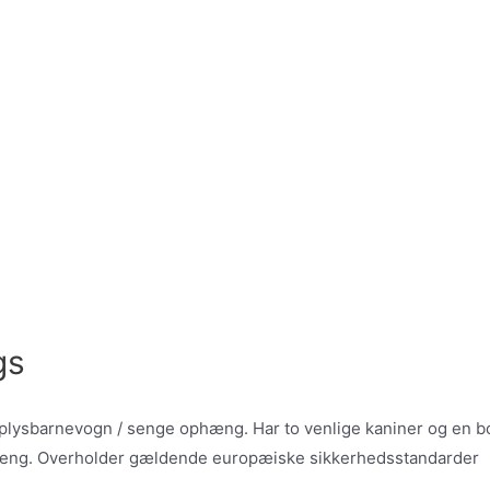
gs
plysbarnevogn / senge ophæng. Har to venlige kaniner og en bol
rneseng. Overholder gældende europæiske sikkerhedsstandarder