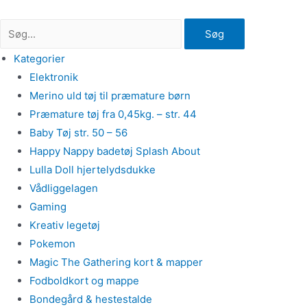
Gå
til
Søg
indholdet
Kategorier
Elektronik
Merino uld tøj til præmature børn
Præmature tøj fra 0,45kg. – str. 44
Baby Tøj str. 50 – 56
Happy Nappy badetøj Splash About
Lulla Doll hjertelydsdukke
Vådliggelagen
Gaming
Kreativ legetøj
Pokemon
Magic The Gathering kort & mapper
Fodboldkort og mappe
Bondegård & hestestalde