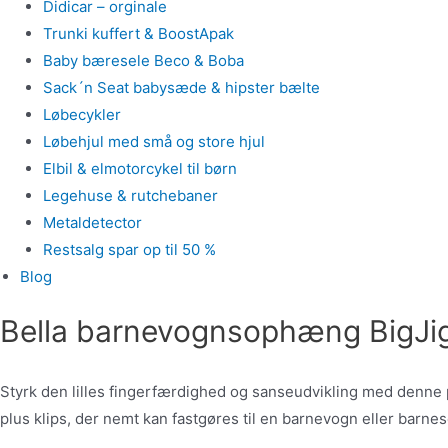
Didicar – orginale
Trunki kuffert & BoostApak
Baby bæresele Beco & Boba
Sack´n Seat babysæde & hipster bælte
Løbecykler
Løbehjul med små og store hjul
Elbil & elmotorcykel til børn
Legehuse & rutchebaner
Metaldetector
Restsalg spar op til 50 %
Blog
Bella barnevognsophæng BigJi
Styrk den lilles fingerfærdighed og sanseudvikling med denne 
plus klips, der nemt kan fastgøres til en barnevogn eller ba