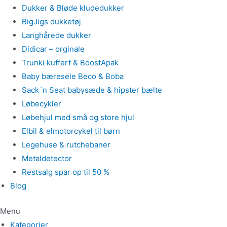
Dukker & Bløde kludedukker
BigJigs dukketøj
Langhårede dukker
Didicar – orginale
Trunki kuffert & BoostApak
Baby bæresele Beco & Boba
Sack´n Seat babysæde & hipster bælte
Løbecykler
Løbehjul med små og store hjul
Elbil & elmotorcykel til børn
Legehuse & rutchebaner
Metaldetector
Restsalg spar op til 50 %
Blog
Menu
Kategorier