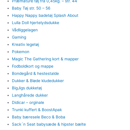
Præmature tøj fra 0,45kg. – str. 44
Baby Tøj str. 50 – 56
Happy Nappy badetøj Splash About
Lulla Doll hjertelydsdukke
Vådliggelagen
Gaming
Kreativ legetøj
Pokemon
Magic The Gathering kort & mapper
Fodboldkort og mappe
Bondegård & hestestalde
Dukker & Bløde kludedukker
BigJigs dukketøj
Langhårede dukker
Didicar – orginale
Trunki kuffert & BoostApak
Baby bæresele Beco & Boba
Sack´n Seat babysæde & hipster bælte