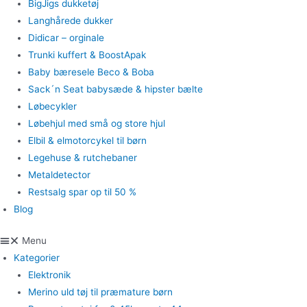
BigJigs dukketøj
Langhårede dukker
Didicar – orginale
Trunki kuffert & BoostApak
Baby bæresele Beco & Boba
Sack´n Seat babysæde & hipster bælte
Løbecykler
Løbehjul med små og store hjul
Elbil & elmotorcykel til børn
Legehuse & rutchebaner
Metaldetector
Restsalg spar op til 50 %
Blog
Menu
Kategorier
Elektronik
Merino uld tøj til præmature børn