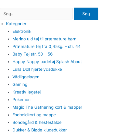
Gå
til
Søg
indholdet
Kategorier
Elektronik
Merino uld tøj til præmature børn
Præmature tøj fra 0,45kg. – str. 44
Baby Tøj str. 50 – 56
Happy Nappy badetøj Splash About
Lulla Doll hjertelydsdukke
Vådliggelagen
Gaming
Kreativ legetøj
Pokemon
Magic The Gathering kort & mapper
Fodboldkort og mappe
Bondegård & hestestalde
Dukker & Bløde kludedukker