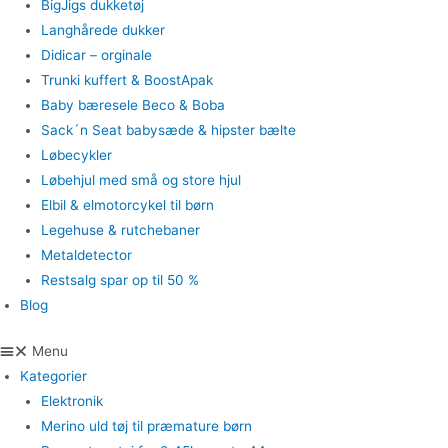
BigJigs dukketøj
Langhårede dukker
Didicar – orginale
Trunki kuffert & BoostApak
Baby bæresele Beco & Boba
Sack´n Seat babysæde & hipster bælte
Løbecykler
Løbehjul med små og store hjul
Elbil & elmotorcykel til børn
Legehuse & rutchebaner
Metaldetector
Restsalg spar op til 50 %
Blog
Menu
Kategorier
Elektronik
Merino uld tøj til præmature børn