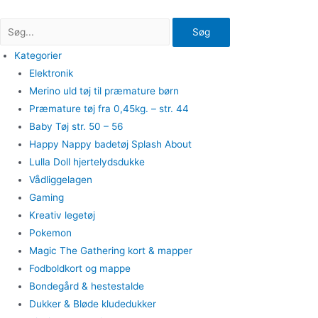
Gå
til
Søg
indholdet
Kategorier
Elektronik
Merino uld tøj til præmature børn
Præmature tøj fra 0,45kg. – str. 44
Baby Tøj str. 50 – 56
Happy Nappy badetøj Splash About
Lulla Doll hjertelydsdukke
Vådliggelagen
Gaming
Kreativ legetøj
Pokemon
Magic The Gathering kort & mapper
Fodboldkort og mappe
Bondegård & hestestalde
Dukker & Bløde kludedukker