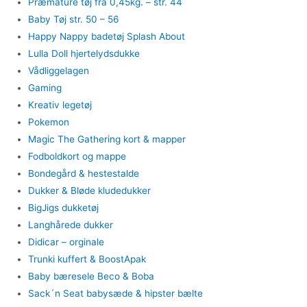
Præmature tøj fra 0,45kg. – str. 44
Baby Tøj str. 50 – 56
Happy Nappy badetøj Splash About
Lulla Doll hjertelydsdukke
Vådliggelagen
Gaming
Kreativ legetøj
Pokemon
Magic The Gathering kort & mapper
Fodboldkort og mappe
Bondegård & hestestalde
Dukker & Bløde kludedukker
BigJigs dukketøj
Langhårede dukker
Didicar – orginale
Trunki kuffert & BoostApak
Baby bæresele Beco & Boba
Sack´n Seat babysæde & hipster bælte