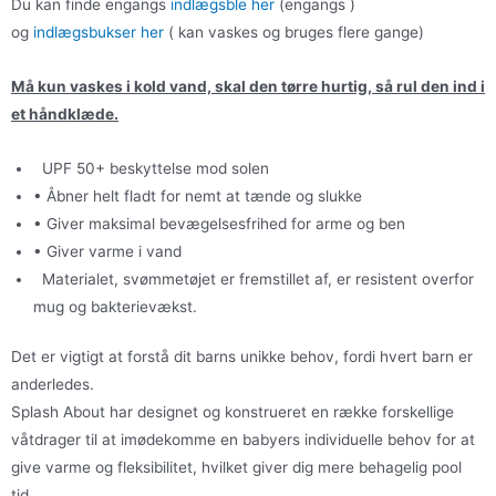
Du kan finde engangs
indlægsble her
(engangs )
og
indlægsbukser her
( kan vaskes og bruges flere gange)
Må kun vaskes i kold vand, skal den tørre hurtig, så rul den ind i
et håndklæde.
UPF 50+ beskyttelse mod solen
• Åbner helt fladt for nemt at tænde og slukke
• Giver maksimal bevægelsesfrihed for arme og ben
• Giver varme i vand
Materialet, svømmetøjet er fremstillet af, er resistent overfor
mug og bakterievækst.
Det er vigtigt at forstå dit barns unikke behov, fordi hvert barn er
anderledes.
Splash About har designet og konstrueret en række forskellige
våtdrager til at imødekomme en babyers individuelle behov for at
give varme og fleksibilitet, hvilket giver dig mere behagelig pool
tid.