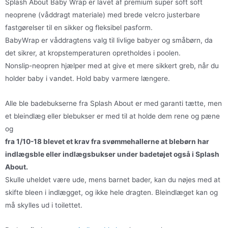
Splash About Baby Wrap er lavet af premium super soft soft
neoprene (våddragt materiale) med brede velcro justerbare
fastgørelser til en sikker og fleksibel pasform.
BabyWrap er våddragtens valg til livlige babyer og småbørn, da
det sikrer, at kropstemperaturen opretholdes i poolen.
Nonslip-neopren hjælper med at give et mere sikkert greb, når du
holder baby i vandet. Hold baby varmere længere.
Alle ble badebukserne fra Splash About er med garanti tætte, men
et bleindlæg eller blebukser er med til at holde dem rene og pæne
og
fra 1/10-18 blevet et krav fra svømmehallerne at blebørn har
indlægsble eller indlægsbukser under badetøjet også i Splash
About.
Skulle uheldet være ude, mens barnet bader, kan du nøjes med at
skifte bleen i indlægget, og ikke hele dragten. Bleindlæget kan og
må skylles ud i toilettet.