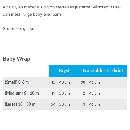
Alt I alt, en meget alsidig og størrelses justerbar våddragt til selv
den mest livlige baby eller barn
Størrelses guide:
Baby Wrap
Bryst
Fra skulder til skridt
(Small) 0-6 m
45 – 48 cm
38 – 41 cm
(Medium) 6 – 18 m
49 – 53 cm
42 – 45 cm
(Large) 18 – 30 m
54 – 58 cm
43 – 46 cm