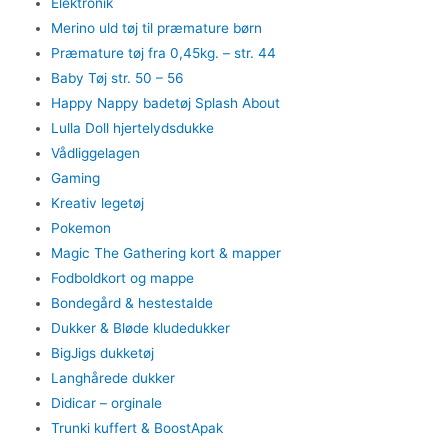
Elektronik
Merino uld tøj til præmature børn
Præmature tøj fra 0,45kg. – str. 44
Baby Tøj str. 50 – 56
Happy Nappy badetøj Splash About
Lulla Doll hjertelydsdukke
Vådliggelagen
Gaming
Kreativ legetøj
Pokemon
Magic The Gathering kort & mapper
Fodboldkort og mappe
Bondegård & hestestalde
Dukker & Bløde kludedukker
BigJigs dukketøj
Langhårede dukker
Didicar – orginale
Trunki kuffert & BoostApak