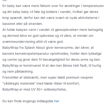
En baby kan være mere følsom over for ændringer i temperaturen
og din baby baby vil føle sig koldere i vandet, hvilket gør deres
krop spændt, derfor kan det være svært at nyde aktiviteterne i
bassinet eller på stranden.
At holde babyen varm i vandet vil gøreoplevelsen mere behagelig
og dermed blive en god oplevelse og vil sikre, at minder om
svømmeundervisning altid vil være god.
BabyWrap fra Splash About giver kernevarme, der sikrer, at
barnets kernekropstemperatur opretholdes, holder dem lykkelige
og varme og giver dem fri bevægelighed for deres arme og ben.
BabyWrap er konstrueret til at den kan åbnes helt fladt, til hurtig
og nem påklædning.
Fremstillet af slidstærkt, men super blødt premium neopren
“våddragts materiale” med bløde ribber til komfort,
BabyWrap er med UV 50+ solbeskyttelse,
Du kan finde engangs indlægsble
her