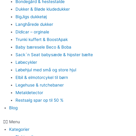
Bondegård & hestestalde
Dukker & Bløde kludedukker
BigJigs dukketøj
Langhårede dukker
Didicar – orginale
Trunki kuffert & BoostApak
Baby bæresele Beco & Boba
Sack´n Seat babysæde & hipster bælte
Løbecykler
Løbehjul med små og store hjul
Elbil & elmotorcykel til børn
Legehuse & rutchebaner
Metaldetector
Restsalg spar op til 50 %
Blog
Menu
Kategorier