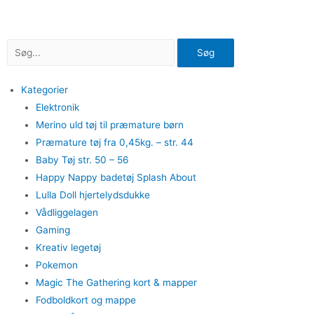
Gå
til
indholdet
Søg
Kategorier
Elektronik
Merino uld tøj til præmature børn
Præmature tøj fra 0,45kg. – str. 44
Baby Tøj str. 50 – 56
Happy Nappy badetøj Splash About
Lulla Doll hjertelydsdukke
Vådliggelagen
Gaming
Kreativ legetøj
Pokemon
Magic The Gathering kort & mapper
Fodboldkort og mappe