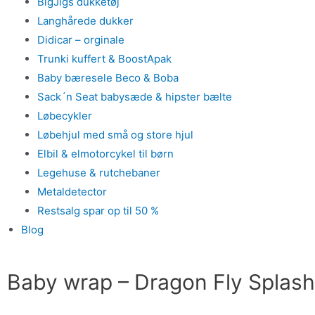
BigJigs dukketøj
Langhårede dukker
Didicar – orginale
Trunki kuffert & BoostApak
Baby bæresele Beco & Boba
Sack´n Seat babysæde & hipster bælte
Løbecykler
Løbehjul med små og store hjul
Elbil & elmotorcykel til børn
Legehuse & rutchebaner
Metaldetector
Restsalg spar op til 50 %
Blog
Baby wrap – Dragon Fly Splas