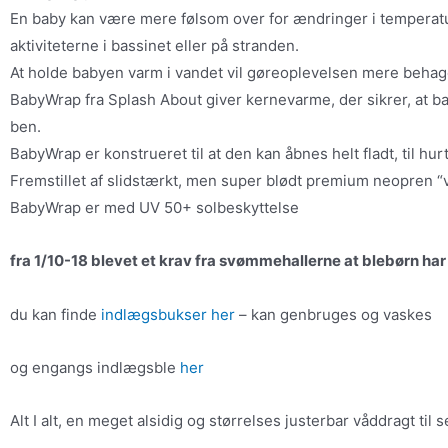
En baby kan være mere følsom over for ændringer i temperatur
aktiviteterne i bassinet eller på stranden.
At holde babyen varm i vandet vil gøreoplevelsen mere behage
BabyWrap fra Splash About giver kernevarme, der sikrer, at 
ben.
BabyWrap er konstrueret til at den kan åbnes helt fladt, til h
Fremstillet af slidstærkt, men super blødt premium neopren “v
BabyWrap er med UV 50+ solbeskyttelse
fra 1/10-18 blevet et krav fra svømmehallerne at blebørn ha
du kan finde
indlægsbukser her
– kan genbruges og vaskes
og engangs indlægsble
her
Alt I alt, en meget alsidig og størrelses justerbar våddragt til 