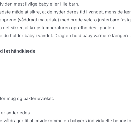
lv den mest livlige baby eller lille barn.
dste måde at sikre, at de nyder deres tid i vandet, mens de læ
oprene (våddragt materiale) med brede velcro justerbare fastgør
a det sikrer, at kropstemperaturen opretholdes i poolen.
år du holder baby i vandet. Dragten hold baby varmere længere.
ind i et håndklæde
erfor mug og bakterievækst.
n er anderledes.
 våtdrager til at imødekomme en babyers individuelle behov for a