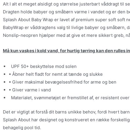
Alt I alt et meget alsidigt og størrelse justerbart våddragt til se
Dragten holde babyer og småbørn varme i vandet og er den be
Splash About Baby Wrap er lavet af premium super soft soft ne
BabyWrap er våddragtens valg til livlige babyer og småbørn, d
Nonslip-neopren hjælper med at give et mere sikkert greb, n
Må kun vaskes i kold vand, for hurtig tørring kan den rulles 
UPF 50+ beskyttelse mod solen
• Åbner helt fladt for nemt at tænde og slukke
• Giver maksimal bevægelsesfrihed for arme og ben
• Giver varme i vand
Materialet, svømmetøjet er fremstillet af, er resistent ov
Det er vigtigt at forstå dit barns unikke behov, fordi hvert bar
Splash About har designet og konstrueret en række forskellige
behagelig pool tid.