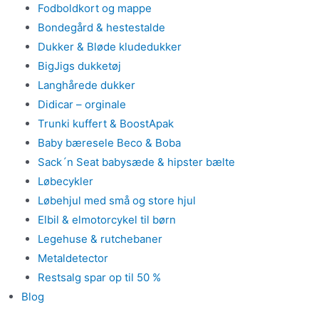
Fodboldkort og mappe
Bondegård & hestestalde
Dukker & Bløde kludedukker
BigJigs dukketøj
Langhårede dukker
Didicar – orginale
Trunki kuffert & BoostApak
Baby bæresele Beco & Boba
Sack´n Seat babysæde & hipster bælte
Løbecykler
Løbehjul med små og store hjul
Elbil & elmotorcykel til børn
Legehuse & rutchebaner
Metaldetector
Restsalg spar op til 50 %
Blog