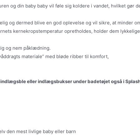
en og din baby baby vil føle sig koldere i vandet, hvilket gør 
lig og dermed blive en god oplevelse og vil sikre, at minder 
barnets kernekropstemperatur opretholdes, holder dem lykkelig
urtig og nem påklædning.
åddragts materiale” med bløde ribber til komfort,
r indlægsble eller indlægsbukser under badetøjet også i Splas
selv den mest livlige baby eller barn